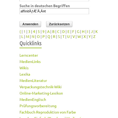
Suche in deutschen Begriffen
(
|
1
|
3
|
4
|
5
|
9
|
A
|
B
|
C
|
D
|
E
|
F
|
G
|
H
|
I
|
J
|
K
|
L
|
M
|
N
|
O
|
P
|
Q
|
R
|
S
|
T
|
U
|
V
|
W
|
X
|
Y
|
Z
Quicklinks
Lerncenter
MedienLinks
Wikis
Lexika
MedienLiteratur
Verpackungstechnik-Wiki
Online-Marketing-Lexikon
MedienEnglisch
Prüfungsvorbereitung
Fachbuch Reproduktion von Farbe