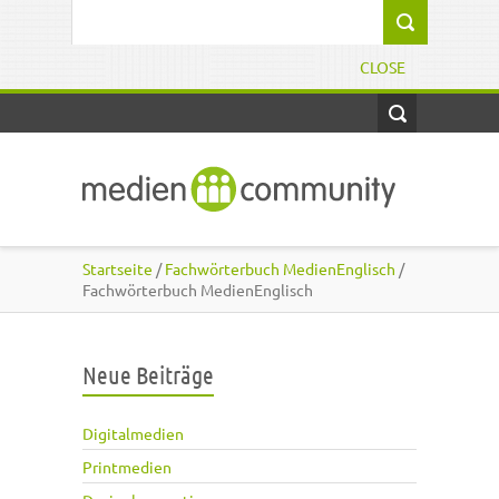
Direkt zum Inhalt
Suchformular
CLOSE
Startseite
/
Fachwörterbuch MedienEnglisch
/
Fachwörterbuch MedienEnglisch
Neue Beiträge
Digitalmedien
Printmedien