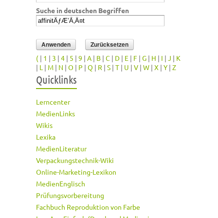
Suche in deutschen Begriffen
(
|
1
|
3
|
4
|
5
|
9
|
A
|
B
|
C
|
D
|
E
|
F
|
G
|
H
|
I
|
J
|
K
|
L
|
M
|
N
|
O
|
P
|
Q
|
R
|
S
|
T
|
U
|
V
|
W
|
X
|
Y
|
Z
Quicklinks
Lerncenter
MedienLinks
Wikis
Lexika
MedienLiteratur
Verpackungstechnik-Wiki
Online-Marketing-Lexikon
MedienEnglisch
Prüfungsvorbereitung
Fachbuch Reproduktion von Farbe