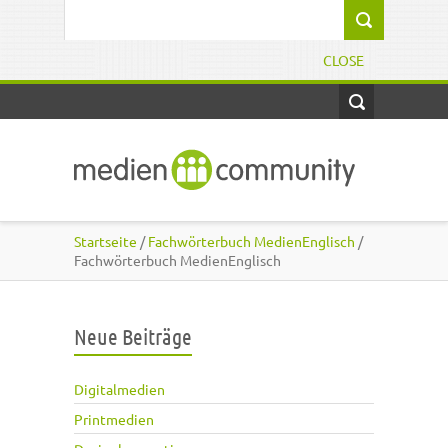
Direkt zum Inhalt
Suchformular
CLOSE
Startseite
/
Fachwörterbuch MedienEnglisch
/
Fachwörterbuch MedienEnglisch
Neue Beiträge
Digitalmedien
Printmedien