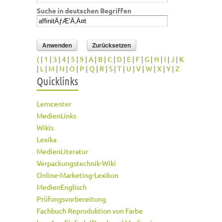
Suche in deutschen Begriffen
(
|
1
|
3
|
4
|
5
|
9
|
A
|
B
|
C
|
D
|
E
|
F
|
G
|
H
|
I
|
J
|
K
|
L
|
M
|
N
|
O
|
P
|
Q
|
R
|
S
|
T
|
U
|
V
|
W
|
X
|
Y
|
Z
Quicklinks
Lerncenter
MedienLinks
Wikis
Lexika
MedienLiteratur
Verpackungstechnik-Wiki
Online-Marketing-Lexikon
MedienEnglisch
Prüfungsvorbereitung
Fachbuch Reproduktion von Farbe