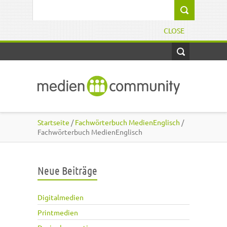
Direkt zum Inhalt
Suchformular
CLOSE
Startseite
/
Fachwörterbuch MedienEnglisch
/
Fachwörterbuch MedienEnglisch
Neue Beiträge
Digitalmedien
Printmedien