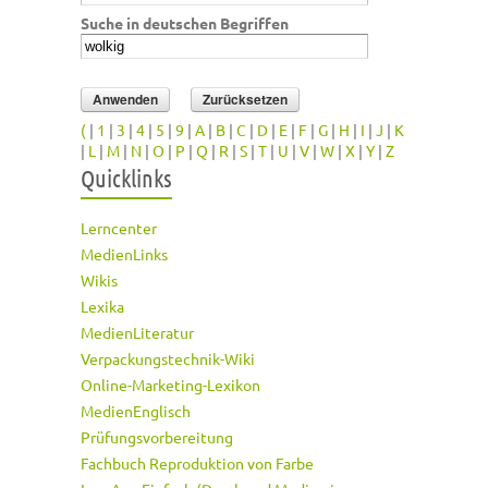
Suche in deutschen Begriffen
(
|
1
|
3
|
4
|
5
|
9
|
A
|
B
|
C
|
D
|
E
|
F
|
G
|
H
|
I
|
J
|
K
|
L
|
M
|
N
|
O
|
P
|
Q
|
R
|
S
|
T
|
U
|
V
|
W
|
X
|
Y
|
Z
Quicklinks
Lerncenter
MedienLinks
Wikis
Lexika
MedienLiteratur
Verpackungstechnik-Wiki
Online-Marketing-Lexikon
MedienEnglisch
Prüfungsvorbereitung
Fachbuch Reproduktion von Farbe