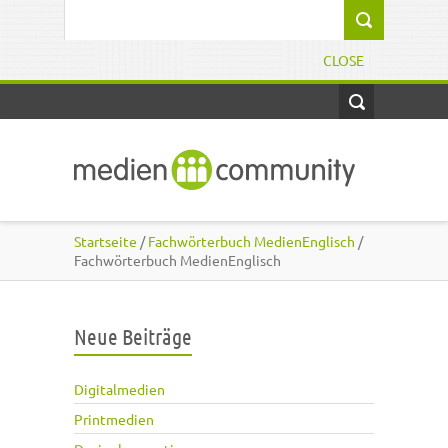
Direkt zum Inhalt
Suchformular
CLOSE
Startseite
/
Fachwörterbuch MedienEnglisch
/
Fachwörterbuch MedienEnglisch
Neue Beiträge
Digitalmedien
Printmedien