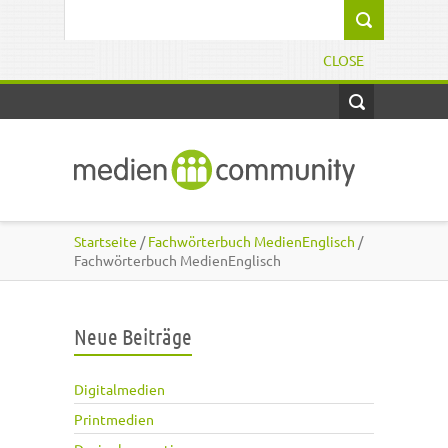
Direkt zum Inhalt
Suchformular
CLOSE
Startseite
/
Fachwörterbuch MedienEnglisch
/
Fachwörterbuch MedienEnglisch
Neue Beiträge
Digitalmedien
Printmedien