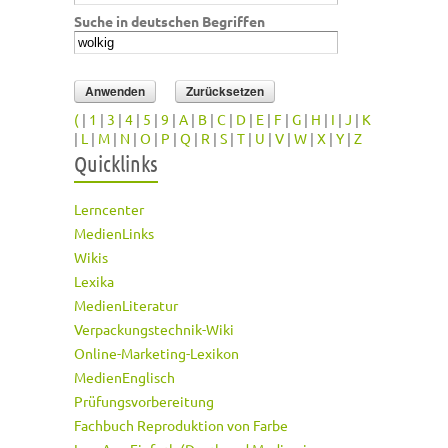
Suche in deutschen Begriffen
(
|
1
|
3
|
4
|
5
|
9
|
A
|
B
|
C
|
D
|
E
|
F
|
G
|
H
|
I
|
J
|
K
|
L
|
M
|
N
|
O
|
P
|
Q
|
R
|
S
|
T
|
U
|
V
|
W
|
X
|
Y
|
Z
Quicklinks
Lerncenter
MedienLinks
Wikis
Lexika
MedienLiteratur
Verpackungstechnik-Wiki
Online-Marketing-Lexikon
MedienEnglisch
Prüfungsvorbereitung
Fachbuch Reproduktion von Farbe