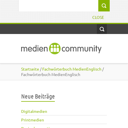
Direkt zum Inhalt
Suchformular
CLOSE
Startseite
/
Fachwörterbuch MedienEnglisch
/
Fachwörterbuch MedienEnglisch
Neue Beiträge
Digitalmedien
Printmedien