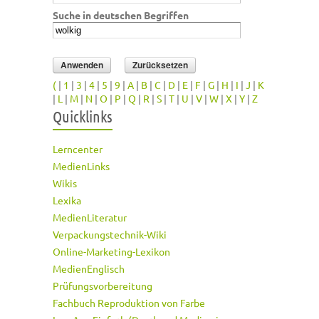
Suche in deutschen Begriffen
(
|
1
|
3
|
4
|
5
|
9
|
A
|
B
|
C
|
D
|
E
|
F
|
G
|
H
|
I
|
J
|
K
|
L
|
M
|
N
|
O
|
P
|
Q
|
R
|
S
|
T
|
U
|
V
|
W
|
X
|
Y
|
Z
Quicklinks
Lerncenter
MedienLinks
Wikis
Lexika
MedienLiteratur
Verpackungstechnik-Wiki
Online-Marketing-Lexikon
MedienEnglisch
Prüfungsvorbereitung
Fachbuch Reproduktion von Farbe