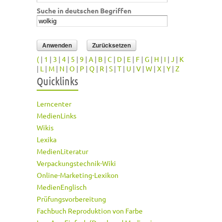
Suche in deutschen Begriffen
(
|
1
|
3
|
4
|
5
|
9
|
A
|
B
|
C
|
D
|
E
|
F
|
G
|
H
|
I
|
J
|
K
|
L
|
M
|
N
|
O
|
P
|
Q
|
R
|
S
|
T
|
U
|
V
|
W
|
X
|
Y
|
Z
Quicklinks
Lerncenter
MedienLinks
Wikis
Lexika
MedienLiteratur
Verpackungstechnik-Wiki
Online-Marketing-Lexikon
MedienEnglisch
Prüfungsvorbereitung
Fachbuch Reproduktion von Farbe