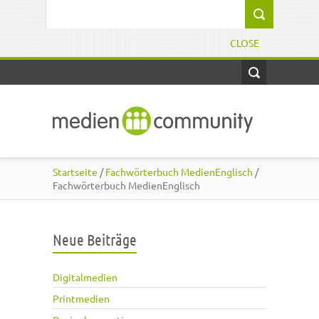
Direkt zum Inhalt
Suchformular
CLOSE
Startseite
/
Fachwörterbuch MedienEnglisch
/
Fachwörterbuch MedienEnglisch
Neue Beiträge
Digitalmedien
Printmedien