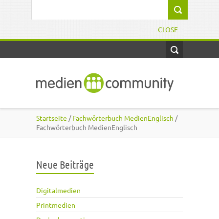
Direkt zum Inhalt
Suchformular
CLOSE
Startseite
/
Fachwörterbuch MedienEnglisch
/
Fachwörterbuch MedienEnglisch
Neue Beiträge
Digitalmedien
Printmedien