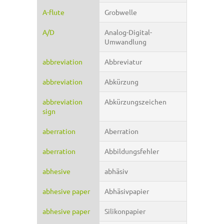
A-flute
Grobwelle
A/D
Analog-Digital-
Umwandlung
abbreviation
Abbreviatur
abbreviation
Abkürzung
abbreviation
Abkürzungszeichen
sign
aberration
Aberration
aberration
Abbildungsfehler
abhesive
abhäsiv
abhesive paper
Abhäsivpapier
abhesive paper
Silikonpapier