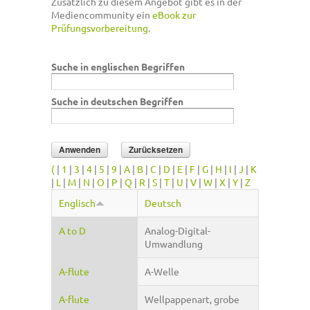
Zusätzlich zu diesem Angebot gibt es in der
Mediencommunity ein
eBook zur
Prüfungsvorbereitung
.
Suche in englischen Begriffen
Suche in deutschen Begriffen
(
|
1
|
3
|
4
|
5
|
9
|
A
|
B
|
C
|
D
|
E
|
F
|
G
|
H
|
I
|
J
|
K
|
L
|
M
|
N
|
O
|
P
|
Q
|
R
|
S
|
T
|
U
|
V
|
W
|
X
|
Y
|
Z
Englisch
Deutsch
A to D
Analog-Digital-
Umwandlung
A-flute
A-Welle
A-flute
Wellpappenart, grobe