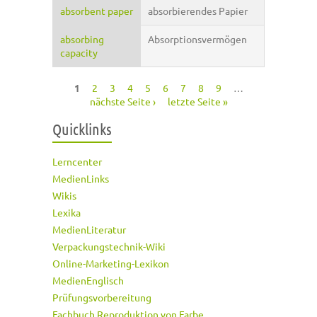
absorbent paper
absorbierendes Papier
absorbing
Absorptionsvermögen
capacity
1
2
3
4
5
6
7
8
9
…
Seiten
nächste Seite ›
letzte Seite »
Quicklinks
Lerncenter
MedienLinks
Wikis
Lexika
MedienLiteratur
Verpackungstechnik-Wiki
Online-Marketing-Lexikon
MedienEnglisch
Prüfungsvorbereitung
Fachbuch Reproduktion von Farbe