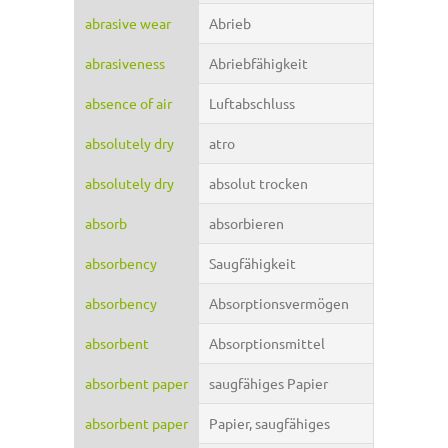
abrasive wear
Abrieb
abrasiveness
Abriebfähigkeit
absence of air
Luftabschluss
absolutely dry
atro
absolutely dry
absolut trocken
absorb
absorbieren
absorbency
Saugfähigkeit
absorbency
Absorptionsvermögen
absorbent
Absorptionsmittel
absorbent paper
saugfähiges Papier
absorbent paper
Papier, saugfähiges