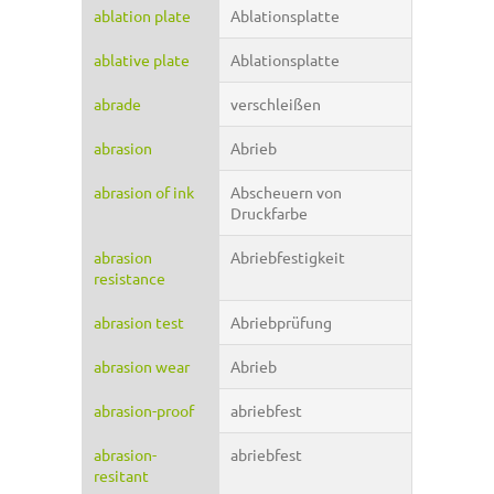
ablation plate
Ablationsplatte
ablative plate
Ablationsplatte
abrade
verschleißen
abrasion
Abrieb
abrasion of ink
Abscheuern von
Druckfarbe
abrasion
Abriebfestigkeit
resistance
abrasion test
Abriebprüfung
abrasion wear
Abrieb
abrasion-proof
abriebfest
abrasion-
abriebfest
resitant