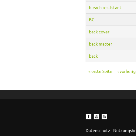
bleach restistant
BC
back cover
back matter
back
« erste Seite
‹ vorheri
Seiten
Datenschutz
Nutzungsb