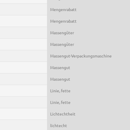
Mengenrabatt
Mengenrabatt
Massengüter
Massengüter
Massengut-Verpackungsmaschine
Massengut
Massengut
Linie, fette
Linie, fette
Lichtechtheit
lichtecht