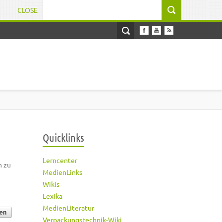
CLOSE
Suchformular
Quicklinks
Lerncenter
h zu
MedienLinks
Wikis
Lexika
MedienLiteratur
Verpackungstechnik-Wiki