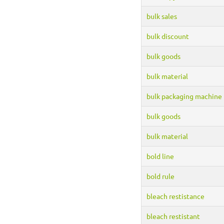
bulk sales
bulk discount
bulk goods
bulk material
bulk packaging machine
bulk goods
bulk material
bold line
bold rule
bleach restistance
bleach restistant