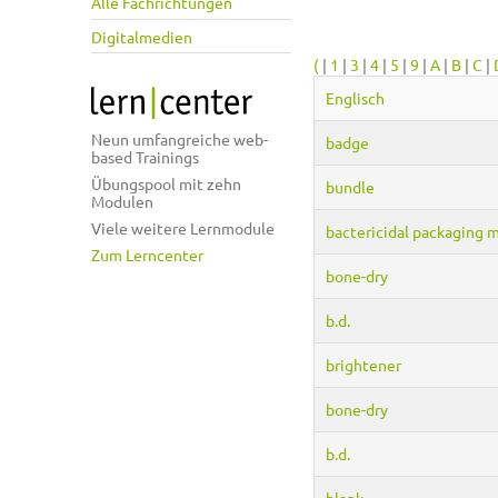
Alle Fachrichtungen
Digitalmedien
(
|
1
|
3
|
4
|
5
|
9
|
A
|
B
|
C
|
Englisch
Neun umfangreiche web-
badge
based Trainings
Übungspool mit zehn
bundle
Modulen
Viele weitere Lernmodule
bactericidal packaging m
Zum Lerncenter
bone-dry
b.d.
brightener
bone-dry
b.d.
blank