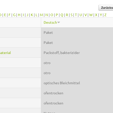
D
|
E
|
F
|
G
|
H
|
I
|
J
|
K
|
L
|
M
|
N
|
O
|
P
|
Q
|
R
|
S
|
T
|
U
|
V
|
W
|
X
|
Y
|
Z
Deutsch
Paket
Paket
aterial
Packstoff, bakterizider
otro
otro
optisches Bleichmittel
ofentrocken
ofentrocken
Nutzen