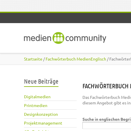
Direkt zum Inhalt
Startseite
/
Fachwörterbuch MedienEnglisch
/ Fachwörter
Neue Beiträge
FACHWÖRTERBUCH 
Digitalmedien
Das Fachwörterbuch Medie
diesem Angebot gibt es i
Printmedien
Designkonzeption
Suche in englischen Begr
Projektmanagement