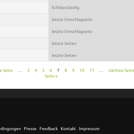
lichtbeständig
letzte Umschlagseite
letzte Umschlagseite
letzte Seiten
letzte Seiten
ge Seite
…
3
4
5
6
7
8
9
10
11
…
nächste Seite
Seite »
edingungen
Presse
Feedback
Kontakt
Impressum