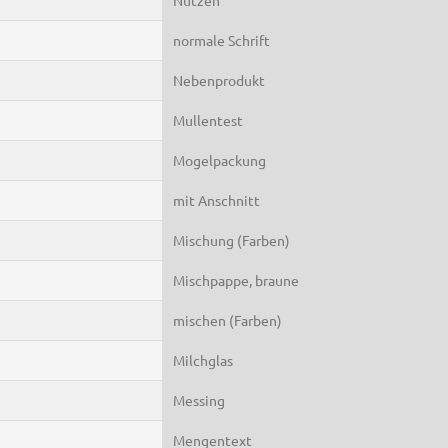
normale Schrift
Nebenprodukt
Mullentest
Mogelpackung
mit Anschnitt
Mischung (Farben)
Mischpappe, braune
mischen (Farben)
Milchglas
Messing
Mengentext