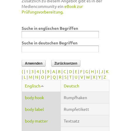
Zusätzlich zu diesem Angebot gibt es in der
Mediencommunity ein
eBook zur
Prüfungsvorbereitung
.
Suche in englischen Begriffen
Suche in deutschen Begriffen
(
|
1
|
3
|
4
|
5
|
9
|
A
|
B
|
C
|
D
|
E
|
F
|
G
|
H
|
I
|
J
|
K
|
L
|
M
|
N
|
O
|
P
|
Q
|
R
|
S
|
T
|
U
|
V
|
W
|
X
|
Y
|
Z
Englisch
Deutsch
body hook
Rumpfhaken
body label
Rumpfetikett
body matter
Textsatz