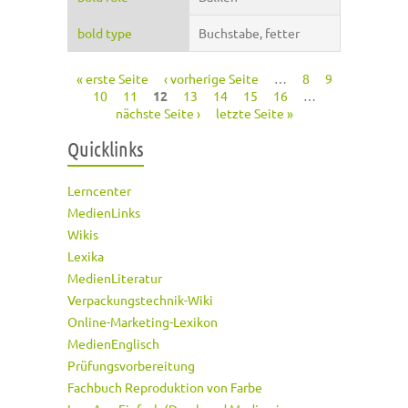
bold type
Buchstabe, fetter
« erste Seite
‹ vorherige Seite
…
8
9
Seiten
10
11
12
13
14
15
16
…
nächste Seite ›
letzte Seite »
Quicklinks
Lerncenter
MedienLinks
Wikis
Lexika
MedienLiteratur
Verpackungstechnik-Wiki
Online-Marketing-Lexikon
MedienEnglisch
Prüfungsvorbereitung
Fachbuch Reproduktion von Farbe