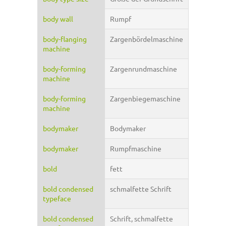
body wall
Rumpf
body-flanging
Zargenbördelmaschine
machine
body-forming
Zargenrundmaschine
machine
body-forming
Zargenbiegemaschine
machine
bodymaker
Bodymaker
bodymaker
Rumpfmaschine
bold
fett
bold condensed
schmalfette Schrift
typeface
bold condensed
Schrift, schmalfette