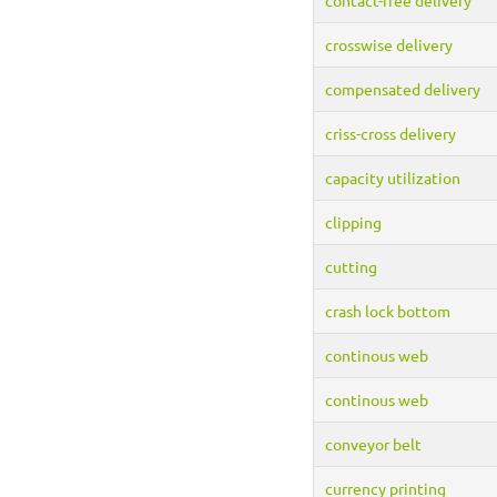
crosswise delivery
compensated delivery
criss-cross delivery
capacity utilization
clipping
cutting
crash lock bottom
continous web
continous web
conveyor belt
currency printing