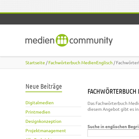
Direkt zum Inhalt
Startseite
/
Fachwörterbuch MedienEnglisch
/ Fachwörter
Neue Beiträge
FACHWÖRTERBUCH 
Digitalmedien
Das Fachwörterbuch Medie
diesem Angebot gibt es i
Printmedien
Designkonzeption
Suche in englischen Begr
Projektmanagement