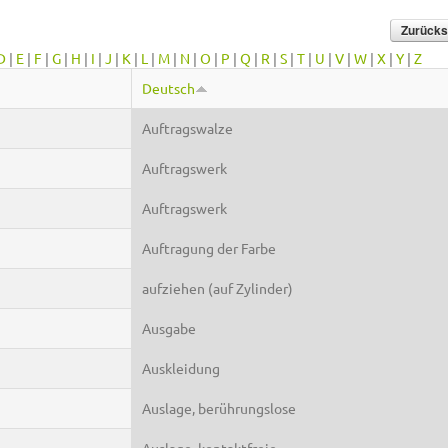
D
|
E
|
F
|
G
|
H
|
I
|
J
|
K
|
L
|
M
|
N
|
O
|
P
|
Q
|
R
|
S
|
T
|
U
|
V
|
W
|
X
|
Y
|
Z
Deutsch
Auftragswalze
Auftragswerk
Auftragswerk
Auftragung der Farbe
aufziehen (auf Zylinder)
Ausgabe
Auskleidung
Auslage, berührungslose
Auslage, kontaktfreie