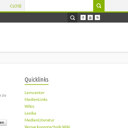
CLOSE
Suchformular
Quicklinks
Lerncenter
h zu
MedienLinks
Wikis
Lexika
MedienLiteratur
Verpackungstechnik-Wiki