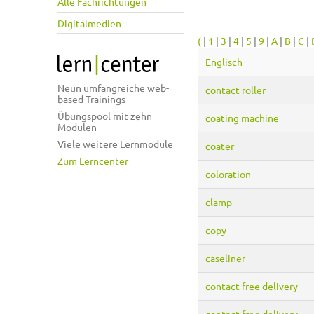
Alle Fachrichtungen
Digitalmedien
(
|
1
|
3
|
4
|
5
|
9
|
A
|
B
|
C
|
Englisch
Neun umfangreiche web-
contact roller
based Trainings
Übungspool mit zehn
coating machine
Modulen
Viele weitere Lernmodule
coater
Zum Lerncenter
coloration
clamp
copy
caseliner
contact-free delivery
contact-free delivery