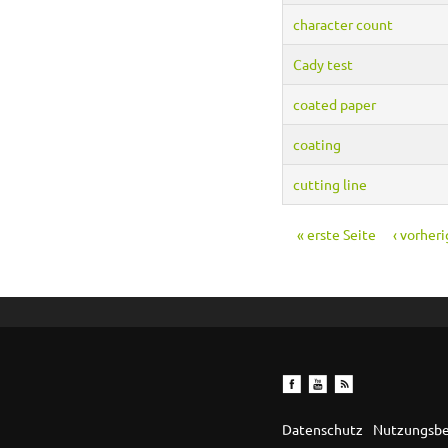
character count
Cady test
coated paper
coating
cutting line
« erste Seite
‹ vorheri
Seiten
Datenschutz
Nutzungsb