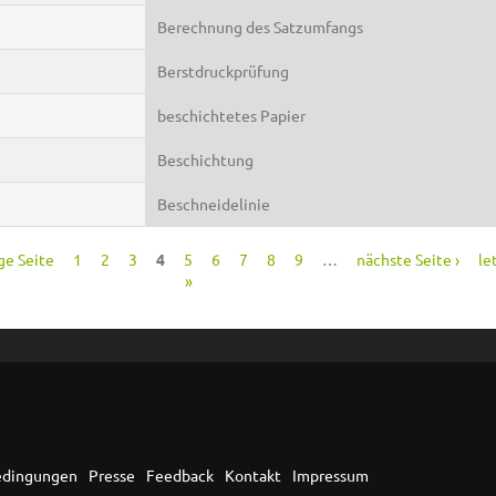
Berechnung des Satzumfangs
Berstdruckprüfung
beschichtetes Papier
Beschichtung
Beschneidelinie
ge Seite
1
2
3
4
5
6
7
8
9
…
nächste Seite ›
le
»
edingungen
Presse
Feedback
Kontakt
Impressum