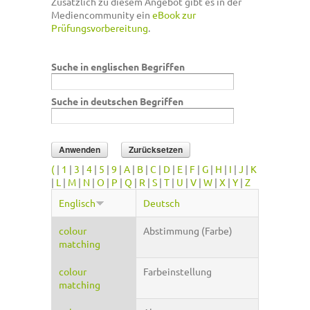
Zusätzlich zu diesem Angebot gibt es in der
Mediencommunity ein
eBook zur
Prüfungsvorbereitung
.
Suche in englischen Begriffen
Suche in deutschen Begriffen
(
|
1
|
3
|
4
|
5
|
9
|
A
|
B
|
C
|
D
|
E
|
F
|
G
|
H
|
I
|
J
|
K
|
L
|
M
|
N
|
O
|
P
|
Q
|
R
|
S
|
T
|
U
|
V
|
W
|
X
|
Y
|
Z
Englisch
Deutsch
colour
Abstimmung (Farbe)
matching
colour
Farbeinstellung
matching