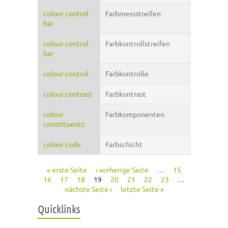
colour control
Farbmessstreifen
bar
colour control
Farbkontrollstreifen
bar
colour control
Farbkontrolle
colour contrast
Farbkontrast
colour
Farbkomponenten
constituents
colour code
Farbschicht
« erste Seite
‹ vorherige Seite
…
15
Seiten
16
17
18
19
20
21
22
23
…
nächste Seite ›
letzte Seite »
Quicklinks