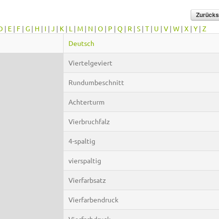
D
|
E
|
F
|
G
|
H
|
I
|
J
|
K
|
L
|
M
|
N
|
O
|
P
|
Q
|
R
|
S
|
T
|
U
|
V
|
W
|
X
|
Y
|
Z
Deutsch
Viertelgeviert
Rundumbeschnitt
Achterturm
Vierbruchfalz
4-spaltig
vierspaltig
Vierfarbsatz
Vierfarbendruck
Vierfarbdruck