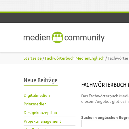
Direkt zum Inhalt
Startseite
/
Fachwörterbuch MedienEnglisch
/ Fachwörter
Neue Beiträge
FACHWÖRTERBUCH 
Digitalmedien
Das Fachwörterbuch Medie
diesem Angebot gibt es i
Printmedien
Designkonzeption
Suche in englischen Begr
Projektmanagement