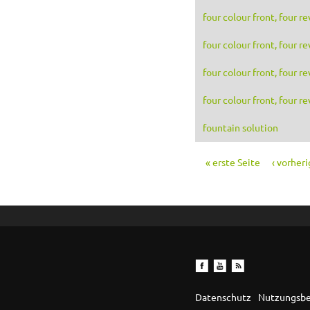
four colour front, four r
four colour front, four r
four colour front, four r
four colour front, four r
fountain solution
« erste Seite
‹ vorheri
Seiten
Datenschutz
Nutzungsb