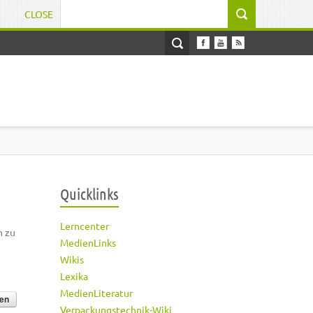
CLOSE
Suchformular
Quicklinks
Lerncenter
h zu
MedienLinks
Wikis
Lexika
MedienLiteratur
Verpackungstechnik-Wiki