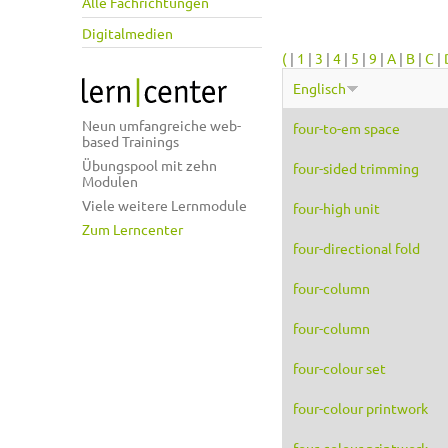
Alle Fachrichtungen
Digitalmedien
(
|
1
|
3
|
4
|
5
|
9
|
A
|
B
|
C
|
Englisch
Neun umfangreiche web-
four-to-em space
based Trainings
Übungspool mit zehn
four-sided trimming
Modulen
Viele weitere Lernmodule
four-high unit
Zum Lerncenter
four-directional fold
four-column
four-column
four-colour set
four-colour printwork
four-colour printwork