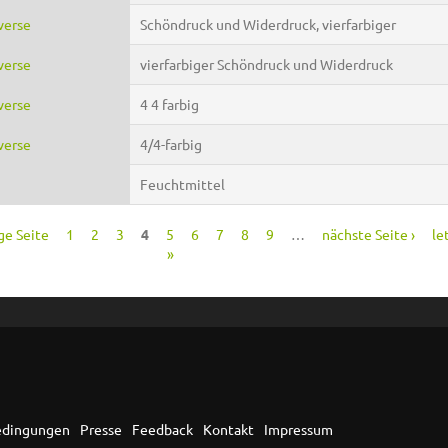
everse
Schöndruck und Widerdruck, vierfarbiger
everse
vierfarbiger Schöndruck und Widerdruck
everse
4 4 farbig
everse
4/4-farbig
Feuchtmittel
ge Seite
1
2
3
4
5
6
7
8
9
…
nächste Seite ›
le
»
edingungen
Presse
Feedback
Kontakt
Impressum