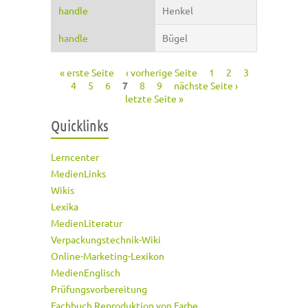
handle
Henkel
handle
Bügel
« erste Seite
‹ vorherige Seite
1
2
3
Seiten
4
5
6
7
8
9
nächste Seite ›
letzte Seite »
Quicklinks
Lerncenter
MedienLinks
Wikis
Lexika
MedienLiteratur
Verpackungstechnik-Wiki
Online-Marketing-Lexikon
MedienEnglisch
Prüfungsvorbereitung
Fachbuch Reproduktion von Farbe