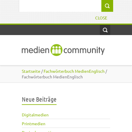
Direkt zum Inhalt
Suchformular
CLOSE
Startseite
/
Fachwörterbuch MedienEnglisch
/
Fachwörterbuch MedienEnglisch
Neue Beiträge
Digitalmedien
Printmedien