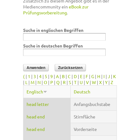
Zusätzlich zu diesem Angebot gibt es in der
Mediencommunity ein
eBook zur
Prüfungsvorbereitung
.
Suche in englischen Begriffen
Suche in deutschen Begriffen
(
|
1
|
3
|
4
|
5
|
9
|
A
|
B
|
C
|
D
|
E
|
F
|
G
|
H
|
I
|
J
|
K
|
L
|
M
|
N
|
O
|
P
|
Q
|
R
|
S
|
T
|
U
|
V
|
W
|
X
|
Y
|
Z
Englisch
Deutsch
head letter
Anfangsbuchstabe
head end
Stirnfläche
head end
Vorderseite