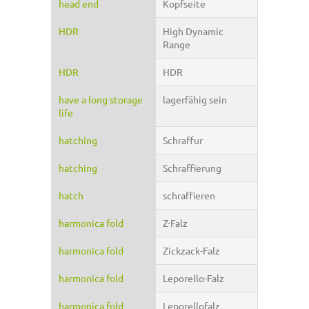
head end
Kopfseite
HDR
High Dynamic
Range
HDR
HDR
have a long storage
lagerfähig sein
life
hatching
Schraffur
hatching
Schraffierung
hatch
schraffieren
harmonica fold
Z-Falz
harmonica fold
Zickzack-Falz
harmonica fold
Leporello-Falz
harmonica fold
Leporellofalz