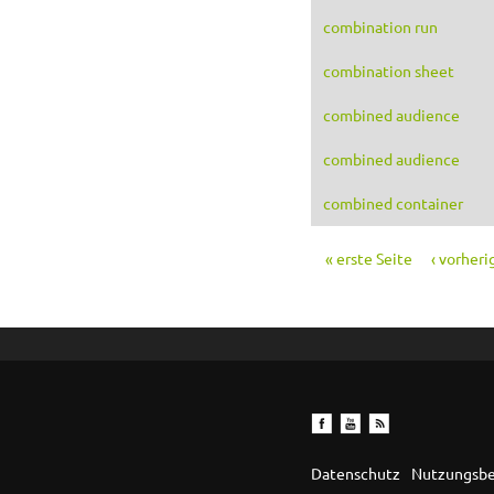
combination run
combination sheet
combined audience
combined audience
combined container
« erste Seite
‹ vorheri
Seiten
Datenschutz
Nutzungsb