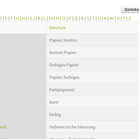
D
|
E
|
F
|
G
|
H
|
I
|
J
|
K
|
L
|
M
|
N
|
O
|
P
|
Q
|
R
|
S
|
T
|
U
|
V
|
W
|
X
|
Y
|
Z
Deutsch
Papier, buntes
buntes Papier
farbiges Papier
Papier, farbiges
Farbpigment
bunt
farbig
ment
farbmetrische Messung
ment
Messung, farbmetrische