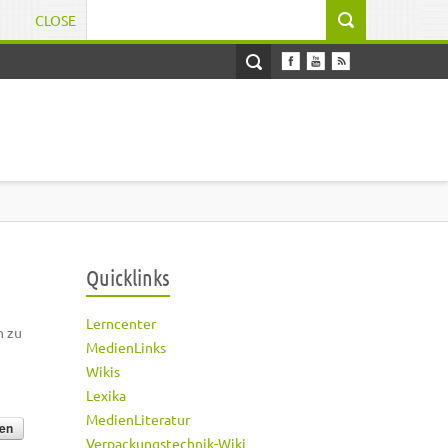
CLOSE
Suchformular
Quicklinks
Lerncenter
h zu
MedienLinks
Wikis
Lexika
MedienLiteratur
Verpackungstechnik-Wiki