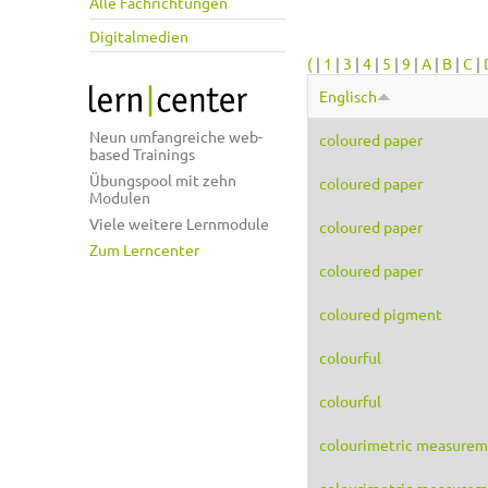
Alle Fachrichtungen
Digitalmedien
(
|
1
|
3
|
4
|
5
|
9
|
A
|
B
|
C
|
Englisch
Neun umfangreiche web-
coloured paper
based Trainings
Übungspool mit zehn
coloured paper
Modulen
Viele weitere Lernmodule
coloured paper
Zum Lerncenter
coloured paper
coloured pigment
colourful
colourful
colourimetric measure
colourimetric measure