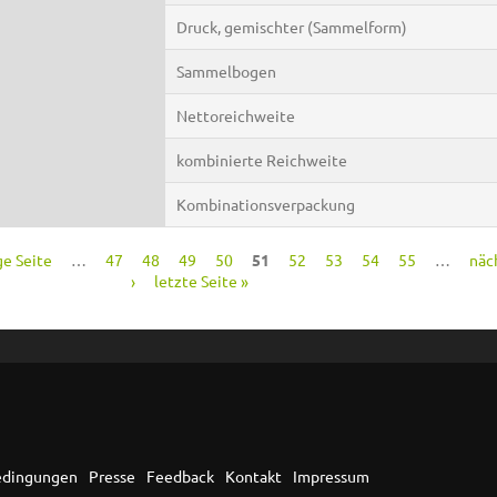
Druck, gemischter (Sammelform)
Sammelbogen
Nettoreichweite
kombinierte Reichweite
Kombinationsverpackung
ge Seite
…
47
48
49
50
51
52
53
54
55
…
näc
›
letzte Seite »
edingungen
Presse
Feedback
Kontakt
Impressum