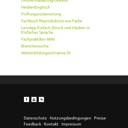
Online-Marketing-Lexikon
MedienEnglisch
Prüfungsvorbereitung
Fachbuch Reproduktion von Farbe
LernApp Einfach (Druck und Medien in
Einfacher Sprache
Fachpraktiker-Wiki
Branchensuche
Weiterbildungsinitiative DI
Datenschutz
Nutzungsbedingungen
Presse
Feedback
Kontakt
Impressum