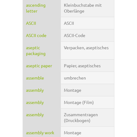
ascending
Kleinbuchstabe mit
letter
Oberlänge
ASCII
ASCII
ASCII code
ASCII-Code
aseptic
Verpacken, aseptisches
packaging
aseptic paper
Papier, aseptisches
assemble
umbrechen
assembly
Montage
assembly
Montage (Film)
assembly
Zusammentragen
(Druckbogen)
assembly work
Montage