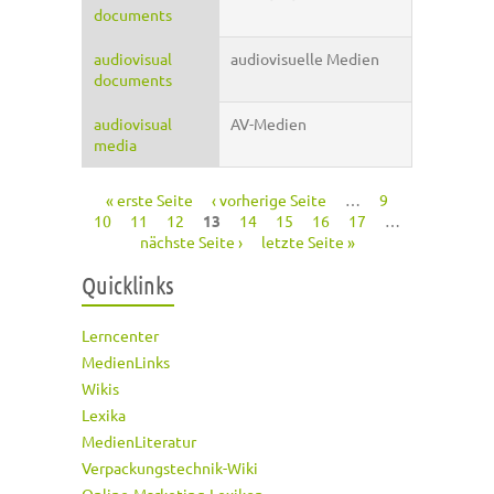
documents
audiovisual
audiovisuelle Medien
documents
audiovisual
AV-Medien
media
« erste Seite
‹ vorherige Seite
…
9
Seiten
10
11
12
13
14
15
16
17
…
nächste Seite ›
letzte Seite »
Quicklinks
Lerncenter
MedienLinks
Wikis
Lexika
MedienLiteratur
Verpackungstechnik-Wiki