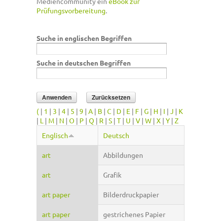
Mediencommunity ein
eBook zur
Prüfungsvorbereitung
.
Suche in englischen Begriffen
Suche in deutschen Begriffen
(
|
1
|
3
|
4
|
5
|
9
|
A
|
B
|
C
|
D
|
E
|
F
|
G
|
H
|
I
|
J
|
K
|
L
|
M
|
N
|
O
|
P
|
Q
|
R
|
S
|
T
|
U
|
V
|
W
|
X
|
Y
|
Z
Englisch
Deutsch
art
Abbildungen
art
Grafik
art paper
Bilderdruckpapier
art paper
gestrichenes Papier