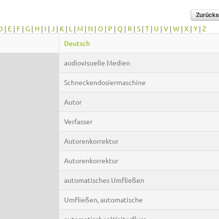
D
|
E
|
F
|
G
|
H
|
I
|
J
|
K
|
L
|
M
|
N
|
O
|
P
|
Q
|
R
|
S
|
T
|
U
|
V
|
W
|
X
|
Y
|
Z
Deutsch
audiovisuelle Medien
Schneckendosiermaschine
Autor
Verfasser
Autorenkorrektur
Autorenkorrektur
automatisches Umfließen
Umfließen, automatische
automatischer Weiterfluss