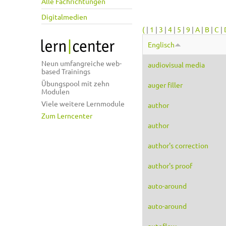
Alle Fachrichtungen
Digitalmedien
(
|
1
|
3
|
4
|
5
|
9
|
A
|
B
|
C
|
Englisch
Neun umfangreiche web-
audiovisual media
based Trainings
Übungspool mit zehn
auger filler
Modulen
Viele weitere Lernmodule
author
Zum Lerncenter
author
author's correction
author's proof
auto-around
auto-around
autoflow