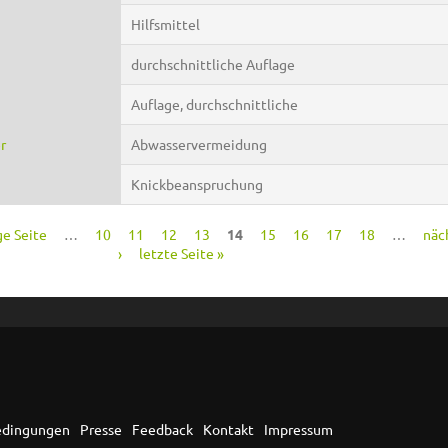
Hilfsmittel
durchschnittliche Auflage
Auflage, durchschnittliche
r
Abwasservermeidung
Knickbeanspruchung
ge Seite
…
10
11
12
13
14
15
16
17
18
…
näc
›
letzte Seite »
edingungen
Presse
Feedback
Kontakt
Impressum