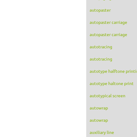
autopaster
autopaster carriage
autopaster carriage
autotracing
autotracing
autotype halftone print
autotype haltone print
autotypical screen
autowrap
autowrap
auxiliary line