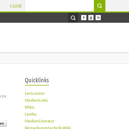
CLOSE
Suchformular
Quicklinks
Lerncenter
h zu
MedienLinks
Wikis
Lexika
MedienLiteratur
Verpackungstechnik-Wiki