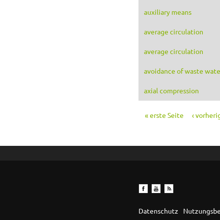
auxiliary means
average circulation
average circulation
avoidance of waste wate
axial compression
« erste Seite
‹ vorheri
Seiten
Datenschutz
Nutzungsb