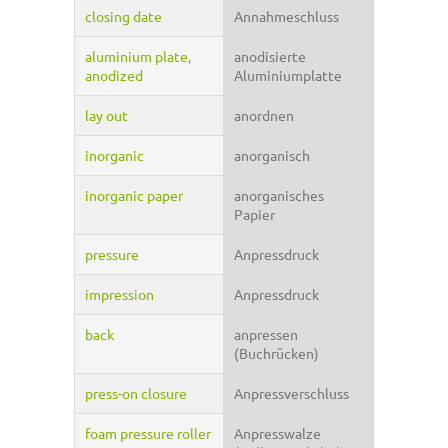
closing date
Annahmeschluss
aluminium plate,
anodisierte
anodized
Aluminiumplatte
lay out
anordnen
inorganic
anorganisch
inorganic paper
anorganisches
Papier
pressure
Anpressdruck
impression
Anpressdruck
back
anpressen
(Buchrücken)
press-on closure
Anpressverschluss
foam pressure roller
Anpresswalze