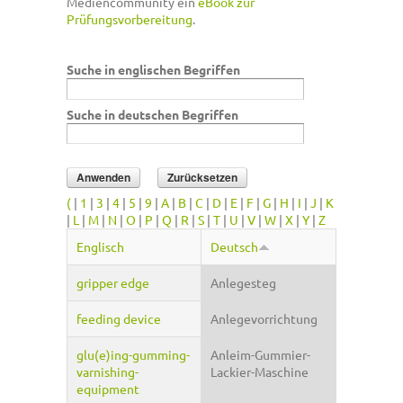
Mediencommunity ein
eBook zur
Prüfungsvorbereitung
.
Suche in englischen Begriffen
Suche in deutschen Begriffen
(
|
1
|
3
|
4
|
5
|
9
|
A
|
B
|
C
|
D
|
E
|
F
|
G
|
H
|
I
|
J
|
K
|
L
|
M
|
N
|
O
|
P
|
Q
|
R
|
S
|
T
|
U
|
V
|
W
|
X
|
Y
|
Z
Englisch
Deutsch
gripper edge
Anlegesteg
feeding device
Anlegevorrichtung
glu(e)ing-gumming-
Anleim-Gummier-
varnishing-
Lackier-Maschine
equipment