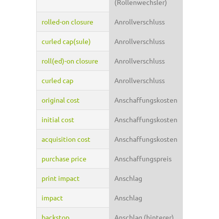
(Rollenwechsler)
rolled-on closure
Anrollverschluss
curled cap(sule)
Anrollverschluss
roll(ed)-on closure
Anrollverschluss
curled cap
Anrollverschluss
original cost
Anschaffungskosten
initial cost
Anschaffungskosten
acquisition cost
Anschaffungskosten
purchase price
Anschaffungspreis
print impact
Anschlag
impact
Anschlag
backstop
Anschlag (hinterer)