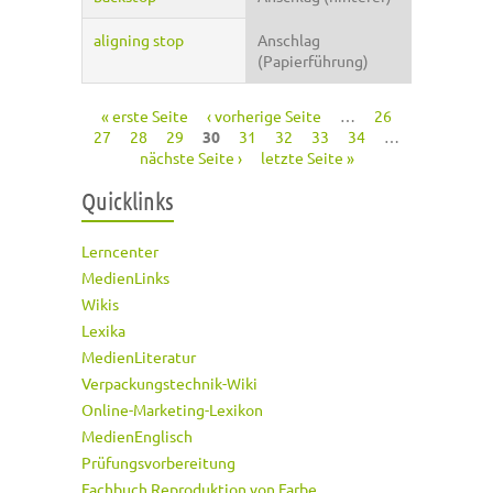
aligning stop
Anschlag
(Papierführung)
« erste Seite
‹ vorherige Seite
…
26
Seiten
27
28
29
30
31
32
33
34
…
nächste Seite ›
letzte Seite »
Quicklinks
Lerncenter
MedienLinks
Wikis
Lexika
MedienLiteratur
Verpackungstechnik-Wiki
Online-Marketing-Lexikon
MedienEnglisch
Prüfungsvorbereitung
Fachbuch Reproduktion von Farbe