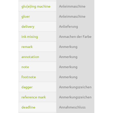
glu(e)ing machine
Anleimmaschine
gluer
Anleimmaschine
delivery
Anlieferung
ink mixing
Anmachen der Farbe
remark
Anmerkung
annotation
Anmerkung
note
Anmerkung
footnote
Anmerkung
dagger
Anmerkungszeichen
reference mark
Anmerkungszeichen
deadline
Annahmeschluss