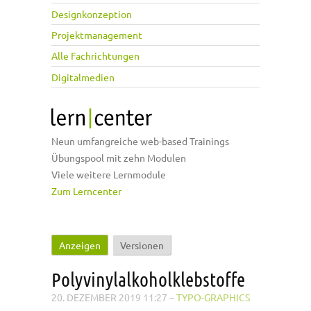
Designkonzeption
Projektmanagement
Alle Fachrichtungen
Digitalmedien
Neun umfangreiche web-based Trainings
Übungspool mit zehn Modulen
Viele weitere Lernmodule
Zum Lerncenter
Anzeigen
(aktiver Reiter)
Versionen
Haupt-Reiter
Polyvinylalkoholklebstoffe
20. DEZEMBER 2019 11:27
–
TYPO-GRAPHICS