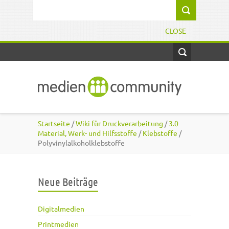
Direkt zum Inhalt
Suchformular
CLOSE
Startseite
/
Wiki für Druckverarbeitung
/
3.0
Material, Werk- und Hilfsstoffe
/
Klebstoffe
/
Polyvinylalkoholklebstoffe
Neue Beiträge
Digitalmedien
Printmedien