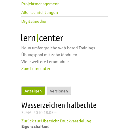
Projektmanagement
Alle Fachrichtungen
Digitalmedien
Neun umfangreiche web-based Trainings
Übungspool mit zehn Modulen
Viele weitere Lernmodule
Zum Lerncenter
Anzeigen
(aktiver Reiter)
Versionen
Haupt-Reiter
Wasserzeichen halbechte
3. MAI 2010 18:05
–
Zurück zur Übersicht Druckveredelung
Eigenschaften: