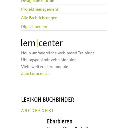
Designkonzeption
Projektmanagement
Alle Fachrichtungen
Digitalmedien
Neun umfangreiche web-based Trainings
Übungspool mit zehn Modulen
Viele weitere Lernmodule
Zum Lerncenter
LEXIKON BUCHBINDER
A
B
C
D
E
F
G
H
K
L
Ebarbieren