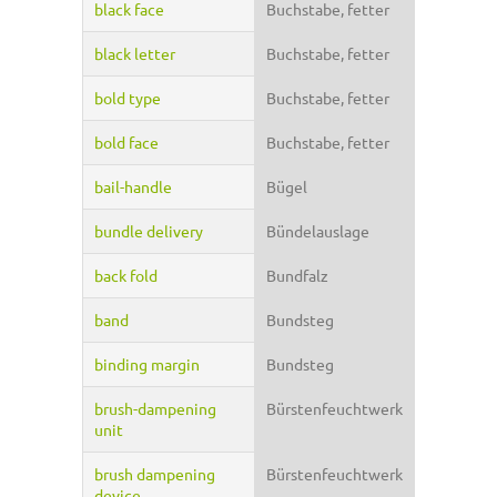
black face
Buchstabe, fetter
black letter
Buchstabe, fetter
bold type
Buchstabe, fetter
bold face
Buchstabe, fetter
bail-handle
Bügel
bundle delivery
Bündelauslage
back fold
Bundfalz
band
Bundsteg
binding margin
Bundsteg
brush-dampening
Bürstenfeuchtwerk
unit
brush dampening
Bürstenfeuchtwerk
device