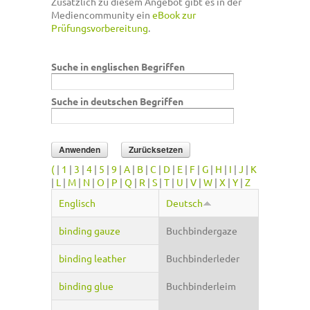
Zusätzlich zu diesem Angebot gibt es in der
Mediencommunity ein
eBook zur
Prüfungsvorbereitung
.
Suche in englischen Begriffen
Suche in deutschen Begriffen
(
|
1
|
3
|
4
|
5
|
9
|
A
|
B
|
C
|
D
|
E
|
F
|
G
|
H
|
I
|
J
|
K
|
L
|
M
|
N
|
O
|
P
|
Q
|
R
|
S
|
T
|
U
|
V
|
W
|
X
|
Y
|
Z
Englisch
Deutsch
binding gauze
Buchbindergaze
binding leather
Buchbinderleder
binding glue
Buchbinderleim