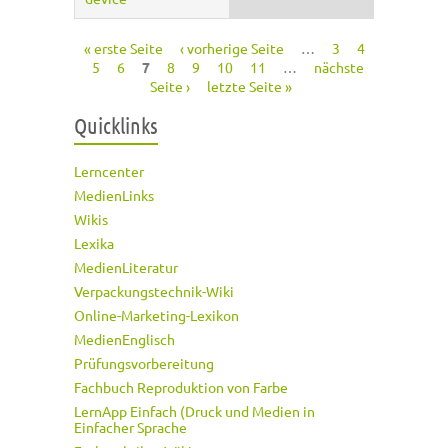
« erste Seite
‹ vorherige Seite
…
3
4
Seiten
5
6
7
8
9
10
11
…
nächste
Seite ›
letzte Seite »
Quicklinks
Lerncenter
MedienLinks
Wikis
Lexika
MedienLiteratur
Verpackungstechnik-Wiki
Online-Marketing-Lexikon
MedienEnglisch
Prüfungsvorbereitung
Fachbuch Reproduktion von Farbe
LernApp Einfach (Druck und Medien in
Einfacher Sprache