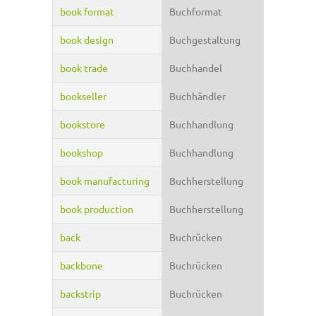
book format
Buchformat
book design
Buchgestaltung
book trade
Buchhandel
bookseller
Buchhändler
bookstore
Buchhandlung
bookshop
Buchhandlung
book manufacturing
Buchherstellung
book production
Buchherstellung
back
Buchrücken
backbone
Buchrücken
backstrip
Buchrücken