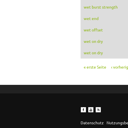
wet burst strength
wet end
wet offset
wet on dry
wet on dry
« erste Seite
‹ vorheri
Seiten
Datenschutz
Nutzungsb