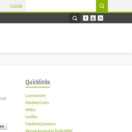
CLOSE
Suchformular
Quicklinks
Lerncenter
h zu
MedienLinks
Wikis
Lexika
MedienLiteratur
Verpackungstechnik-Wiki