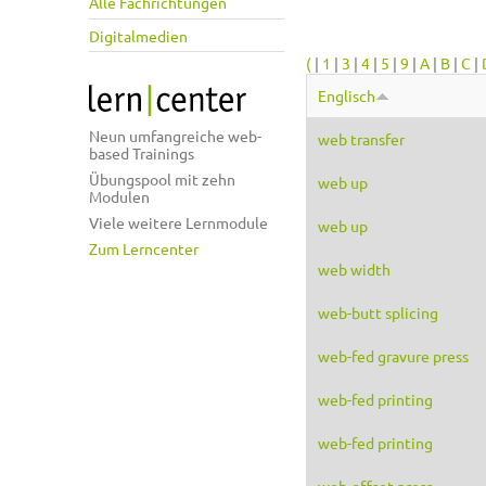
Alle Fachrichtungen
Digitalmedien
(
|
1
|
3
|
4
|
5
|
9
|
A
|
B
|
C
|
Englisch
Neun umfangreiche web-
web transfer
based Trainings
Übungspool mit zehn
web up
Modulen
Viele weitere Lernmodule
web up
Zum Lerncenter
web width
web-butt splicing
web-fed gravure press
web-fed printing
web-fed printing
web-offset press