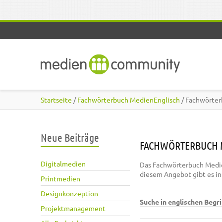
Direkt zum Inhalt
Startseite
/
Fachwörterbuch MedienEnglisch
/ Fachwörter
Neue Beiträge
FACHWÖRTERBUCH 
Digitalmedien
Das Fachwörterbuch Medie
diesem Angebot gibt es i
Printmedien
Designkonzeption
Suche in englischen Begr
Projektmanagement