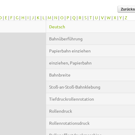
D
|
E
|
F
|
G
|
H
|
I
|
J
|
K
|
L
|
M
|
N
|
O
|
P
|
Q
|
R
|
S
|
T
|
U
|
V
|
W
|
X
|
Y
|
Z
Deutsch
Bahnüberführung
Papierbahn einziehen
einziehen, Papierbahn
Bahnbreite
Stoß-an-Stoß-Bahnklebung
Tiefdruckrollenrotation
Rollendruck
Rollenrotationsdruck
Rollenoffsetdruckmaschine