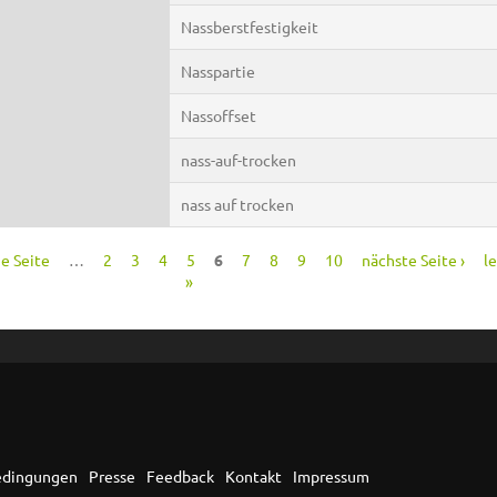
Nassberstfestigkeit
Nasspartie
Nassoffset
nass-auf-trocken
nass auf trocken
ge Seite
…
2
3
4
5
6
7
8
9
10
nächste Seite ›
le
»
edingungen
Presse
Feedback
Kontakt
Impressum