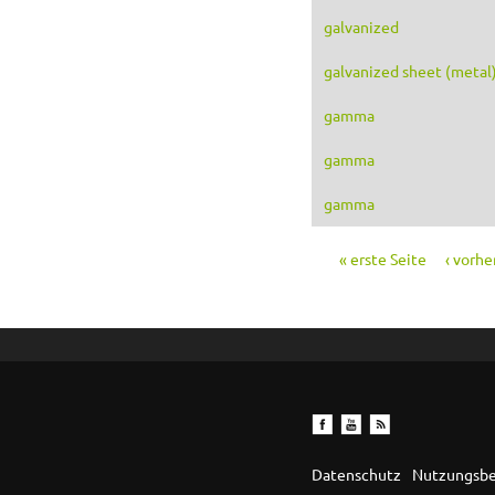
galvanized
galvanized sheet (metal
gamma
gamma
gamma
« erste Seite
‹ vorhe
Seiten
Datenschutz
Nutzungsb