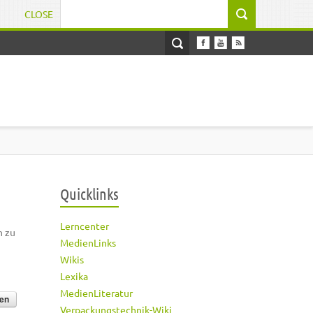
CLOSE
Suchformular
Quicklinks
Lerncenter
h zu
MedienLinks
Wikis
Lexika
MedienLiteratur
Verpackungstechnik-Wiki