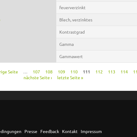
feuerverzinkt
)
Blech, verzinktes
Kontrastgrad
Gamma
Gammawert
rige Seite
…
107
108
109
110
111
112
113
114
1
nächste Seite ›
letzte Seite »
edingungen
Presse
Feedback
Kontakt
Impressum