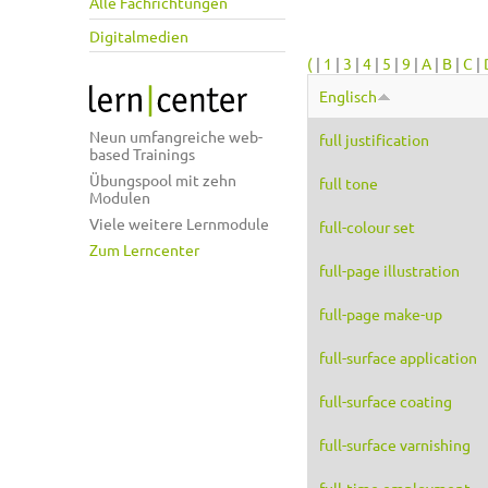
Alle Fachrichtungen
Digitalmedien
(
|
1
|
3
|
4
|
5
|
9
|
A
|
B
|
C
|
Englisch
Neun umfangreiche web-
full justification
based Trainings
Übungspool mit zehn
full tone
Modulen
Viele weitere Lernmodule
full-colour set
Zum Lerncenter
full-page illustration
full-page make-up
full-surface application
full-surface coating
full-surface varnishing
full-time employment