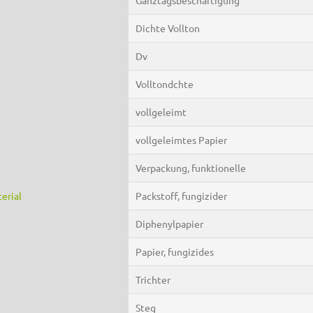
Dichte Vollton
Dv
Volltondchte
vollgeleimt
vollgeleimtes Papier
Verpackung, funktionelle
erial
Packstoff, fungizider
Diphenylpapier
Papier, fungizides
Trichter
Steg