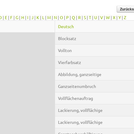
D
|
E
|
F
|
G
|
H
|
I
|
J
|
K
|
L
|
M
|
N
|
O
|
P
|
Q
|
R
|
S
|
T
|
U
|
V
|
W
|
X
|
Y
|
Z
Deutsch
Blocksatz
Vollton
Vierfarbsatz
Abbildung, ganzseitige
Ganzseitenumbruch
Vollflächenauftrag
Lackierung, vollflächige
Lackierung, vollflächige
Ganztagsbeschäftigung