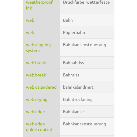
weatherproof
Druckfarbe, wetterfeste
ink
web
Bahn
web
Papierbahn
web aligning
Bahnkantensteuerung
system
web break
Bahnabriss
web break
Bahnriss
web calandered
bahnkalandriert
web drying
Bahntrocknung
web edge
Bahnkante
web edge
Bahnkantensteuerung
guide control