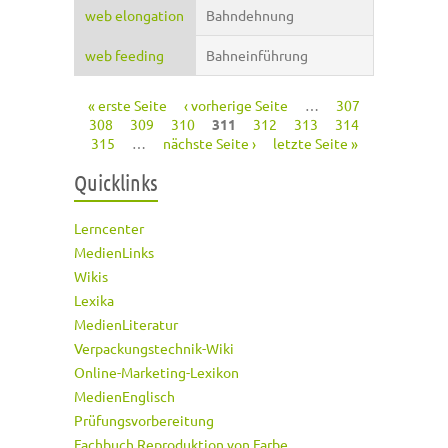
web elongation
Bahndehnung
web feeding
Bahneinführung
« erste Seite
‹ vorherige Seite
…
307
Seiten
308
309
310
311
312
313
314
315
…
nächste Seite ›
letzte Seite »
Quicklinks
Lerncenter
MedienLinks
Wikis
Lexika
MedienLiteratur
Verpackungstechnik-Wiki
Online-Marketing-Lexikon
MedienEnglisch
Prüfungsvorbereitung
Fachbuch Reproduktion von Farbe