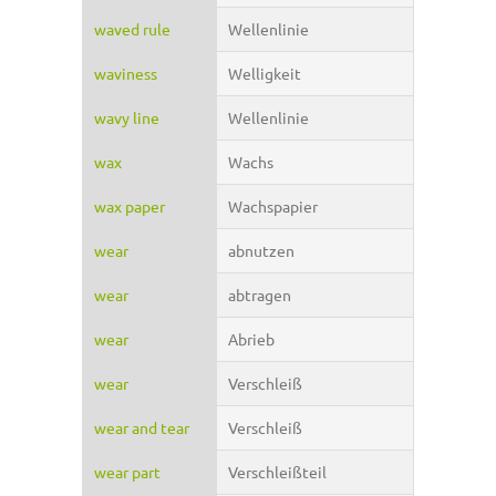
waved rule
Wellenlinie
waviness
Welligkeit
wavy line
Wellenlinie
wax
Wachs
wax paper
Wachspapier
wear
abnutzen
wear
abtragen
wear
Abrieb
wear
Verschleiß
wear and tear
Verschleiß
wear part
Verschleißteil