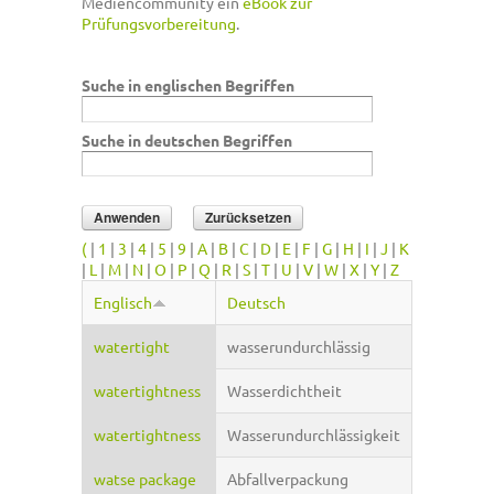
Mediencommunity ein
eBook zur
Prüfungsvorbereitung
.
Suche in englischen Begriffen
Suche in deutschen Begriffen
(
|
1
|
3
|
4
|
5
|
9
|
A
|
B
|
C
|
D
|
E
|
F
|
G
|
H
|
I
|
J
|
K
|
L
|
M
|
N
|
O
|
P
|
Q
|
R
|
S
|
T
|
U
|
V
|
W
|
X
|
Y
|
Z
Englisch
Deutsch
watertight
wasserundurchlässig
watertightness
Wasserdichtheit
watertightness
Wasserundurchlässigkeit
watse package
Abfallverpackung