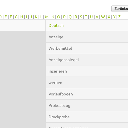
D
|
E
|
F
|
G
|
H
|
I
|
J
|
K
|
L
|
M
|
N
|
O
|
P
|
Q
|
R
|
S
|
T
|
U
|
V
|
W
|
X
|
Y
|
Z
Deutsch
Anzeige
Werbemittel
Anzeigenspiegel
inserieren
werben
Vorlaufbogen
Probeabzug
Druckprobe
Adsorptionsvermögen