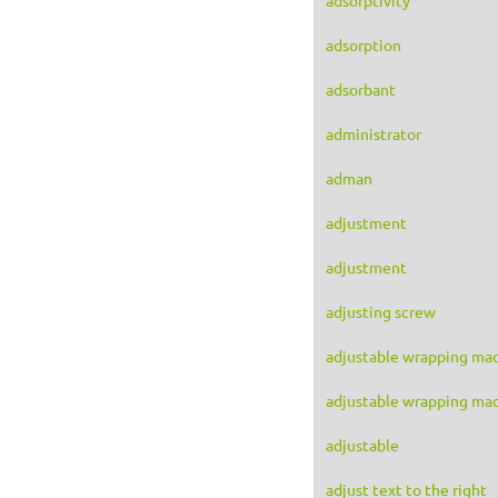
adsorption
adsorbant
administrator
adman
adjustment
adjustment
adjusting screw
adjustable wrapping ma
adjustable wrapping ma
adjustable
adjust text to the right