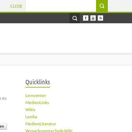
CLOSE
Suchformular
Quicklinks
Lerncenter
h zu
MedienLinks
Wikis
Lexika
MedienLiteratur
Verpackungstechnik-Wiki