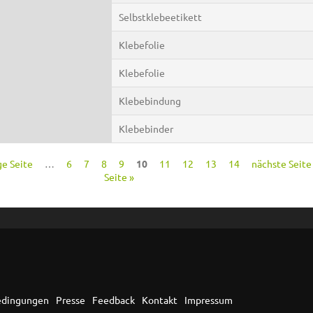
Selbstklebeetikett
Klebefolie
Klebefolie
Klebebindung
Klebebinder
ge Seite
…
6
7
8
9
10
11
12
13
14
nächste Seite 
Seite »
edingungen
Presse
Feedback
Kontakt
Impressum