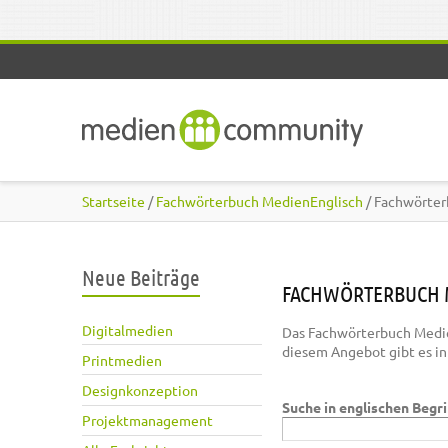
Direkt zum Inhalt
Startseite
/
Fachwörterbuch MedienEnglisch
/ Fachwörter
Neue Beiträge
FACHWÖRTERBUCH 
Digitalmedien
Das Fachwörterbuch Medie
diesem Angebot gibt es i
Printmedien
Designkonzeption
Suche in englischen Begr
Projektmanagement