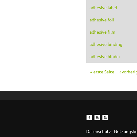
adhesive label
adhesive foil
adhesive film
adhesive binding
adhesive binder
« erste Seite
‹ vorheri
Seiten
Datenschutz
Nutzungsb