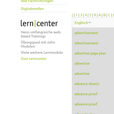
Alle Fachrichtungen
Digitalmedien
(
|
1
|
3
|
4
|
5
|
9
|
A
|
B
|
C
|
Englisch
Neun umfangreiche web-
advertisement
based Trainings
Übungspool mit zehn
advertisement
Modulen
Viele weitere Lernmodule
advertise page plan
Zum Lerncenter
advertise
advertise
advance sheets
advance proof
advance proof
adsorptivity