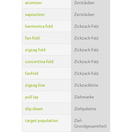
atomizer
Zerstäuber
vapourizer
Zerstäuber
harmonica fold
Zickzack-Falz
fan-fold
Zickzack-Falz
zigzag fold
Zickzack-Falz
concertina fold
Zickzack-Falz
fanfold
Zickzack-Falz
zigzag line
Zickzacklinie
pull lay
Ziehmarke
slip sheet
Ziehpalette
target population
Ziel-
Grundgesamtheit