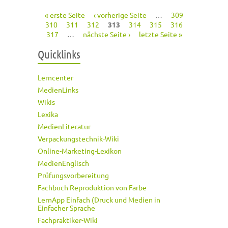
« erste Seite
‹ vorherige Seite
…
309
Seiten
310
311
312
313
314
315
316
317
…
nächste Seite ›
letzte Seite »
Quicklinks
Lerncenter
MedienLinks
Wikis
Lexika
MedienLiteratur
Verpackungstechnik-Wiki
Online-Marketing-Lexikon
MedienEnglisch
Prüfungsvorbereitung
Fachbuch Reproduktion von Farbe
LernApp Einfach (Druck und Medien in
Einfacher Sprache
Fachpraktiker-Wiki