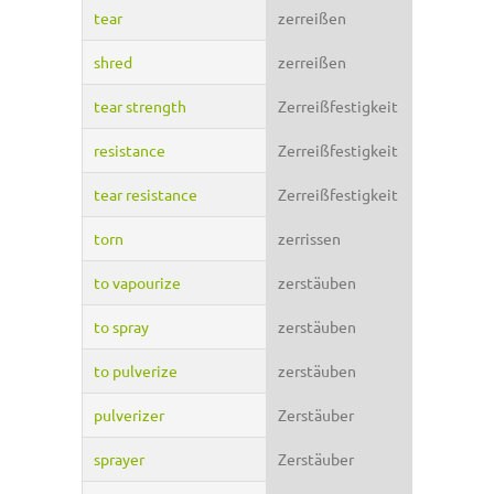
tear
zerreißen
shred
zerreißen
tear strength
Zerreißfestigkeit
resistance
Zerreißfestigkeit
tear resistance
Zerreißfestigkeit
torn
zerrissen
to vapourize
zerstäuben
to spray
zerstäuben
to pulverize
zerstäuben
pulverizer
Zerstäuber
sprayer
Zerstäuber