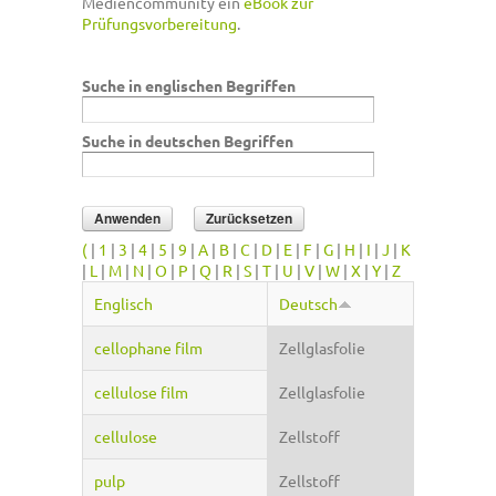
Mediencommunity ein
eBook zur
Prüfungsvorbereitung
.
Suche in englischen Begriffen
Suche in deutschen Begriffen
(
|
1
|
3
|
4
|
5
|
9
|
A
|
B
|
C
|
D
|
E
|
F
|
G
|
H
|
I
|
J
|
K
|
L
|
M
|
N
|
O
|
P
|
Q
|
R
|
S
|
T
|
U
|
V
|
W
|
X
|
Y
|
Z
Englisch
Deutsch
cellophane film
Zellglasfolie
cellulose film
Zellglasfolie
cellulose
Zellstoff
pulp
Zellstoff