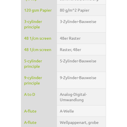
120 gsm Papier
80 g/m^2 Papier
3-cylinder
3-Zylinder-Bauweise
principle
48 1/cm screen
48er Raster
48 1/cm screen
Raster, 48er
5-cylinder
5-Zylinder-Bauweise
principle
9-cylinder
9-Zylinder-Bauweise
principle
A to D
Analog-Digital-
Umwandlung
A-flute
A-Welle
A-flute
Wellpappenart, grobe