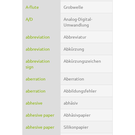
A-flute
Grobwelle
A/D
Analog-Digital-
Umwandlung
abbreviation
Abbreviatur
abbreviation
Abkürzung
abbreviation
Abkürzungszeichen
sign
aberration
Aberration
aberration
Abbildungsfehler
abhesive
abhäsiv
abhesive paper
Abhäsivpapier
abhesive paper
Silikonpapier