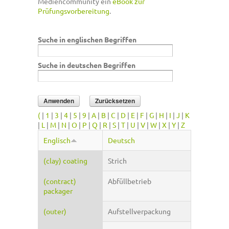
Mediencommunity ein
eBook zur
Prüfungsvorbereitung
.
Suche in englischen Begriffen
Suche in deutschen Begriffen
(
|
1
|
3
|
4
|
5
|
9
|
A
|
B
|
C
|
D
|
E
|
F
|
G
|
H
|
I
|
J
|
K
|
L
|
M
|
N
|
O
|
P
|
Q
|
R
|
S
|
T
|
U
|
V
|
W
|
X
|
Y
|
Z
Englisch
Deutsch
(clay) coating
Strich
(contract)
Abfüllbetrieb
packager
(outer)
Aufstellverpackung