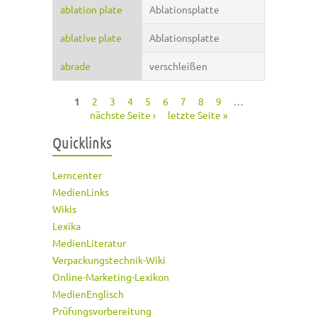
ablation plate
Ablationsplatte
ablative plate
Ablationsplatte
abrade
verschleißen
1
2
3
4
5
6
7
8
9
…
Seiten
nächste Seite ›
letzte Seite »
Quicklinks
Lerncenter
MedienLinks
Wikis
Lexika
MedienLiteratur
Verpackungstechnik-Wiki
Online-Marketing-Lexikon
MedienEnglisch
Prüfungsvorbereitung