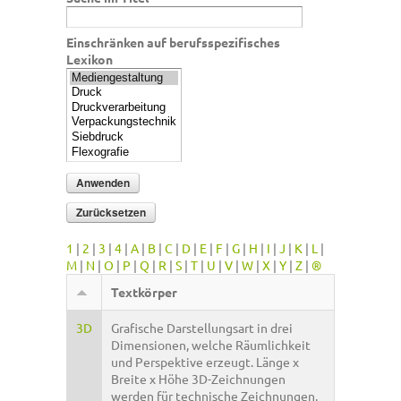
Einschränken auf berufsspezifisches
Lexikon
1
|
2
|
3
|
4
|
A
|
B
|
C
|
D
|
E
|
F
|
G
|
H
|
I
|
J
|
K
|
L
|
M
|
N
|
O
|
P
|
Q
|
R
|
S
|
T
|
U
|
V
|
W
|
X
|
Y
|
Z
|
®
Textkörper
3D
Grafische Darstellungsart in drei
Dimensionen, welche Räumlichkeit
und Perspektive erzeugt. Länge x
Breite x Höhe 3D-Zeichnungen
werden für technische Zeichnungen,