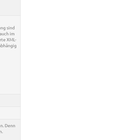
ung sind
 auch im
erte XML-
nabhängig
en. Denn
n.