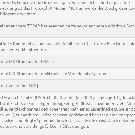
rieren. Dateiname und Grössenangabe werden nicht übertragen. Eine
icklung ist das Protokoll X-Modem 1K. Hier wurde die Blockgrösse vo
 Kilobyte erweitert.
eines auf dem TCP/IP basierenden netzwerkorientierten Windows-Syst
tierte Kommunikationsprotokollfamilie der CCITT, die z.B. in Deutschl
enst verwirklicht wurde.
 und ISO-Standard für E-Mail.
 und ISO-Standard für elektronische Verzeichnis-Systeme.
tentransfer im ISDN]
to Research Center (PARC) in Kalifornien (ab 2000 ausgelagert Gyricon M
tstoff-Folie, die mit öliger Flüssigkeit gefüllt ist, schwimmen viele Mil
älle, vergleichbar mit den Toner-Partikeln eines Laserdruckers. Sie sind 
te weiß, zur anderen Hälfte schwarz gefärbt und besitzen eine entspr
n außen angelegte Spannung bewirkt, dass die elektrostatisch gelade
rotieren und eine der gefärbten Hälften zeigen.