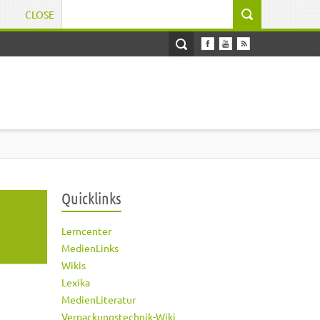
CLOSE
Suchformular
Quicklinks
Lerncenter
MedienLinks
Wikis
Lexika
MedienLiteratur
Verpackungstechnik-Wiki