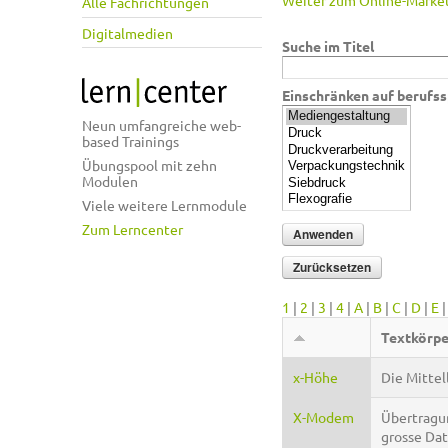
Weiter zum Online-Market
Alle Fachrichtungen
Digitalmedien
Suche im Titel
Einschränken auf berufss
Neun umfangreiche web-
based Trainings
Übungspool mit zehn
Modulen
Viele weitere Lernmodule
Zum Lerncenter
1
|
2
|
3
|
4
|
A
|
B
|
C
|
D
|
E
Textkörpe
x-Höhe
Die Mittel
X-Modem
Übertragun
grosse Dat