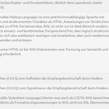
tisches Kopier- und Druckverfahren, ähnlich dem Laserdruck. (siehe
ck)
nsible Markup Language) ist eine plattformunabhängige Sprache mit
m und strukturiertem Charakter als HTML. Anweisungen zur Strukturier
tz zu HTML frei benennbar. XML ist nicht nur im Web-Bereich sondern
ch einsetz- und kombinierbar. Entsprechend frei, aber logisch strukturi
en sich also webbasiert anzeigen und verarbeiten, aber auch medienu
wenden und einlesen.
ls unter HTML ist bei XML-Dokumenten eine Trennung von Semantik und
g erforderlich.
chen (Ctrl-S) zum Aufheben der Empfangsbereitschaft beim Modem.
hen (Ctrl-Q) zum Signalisieren der Empfangsbereitschaft beim Modem.
sible Stylesheet Language) könnte man auch als CSS für XML bezeichn
nktion als Formatierungszuweisungen in XML wird von XSL übernomme