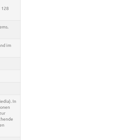
n 128
ems.
and im
edia). In
lionen
zur
echende
nen