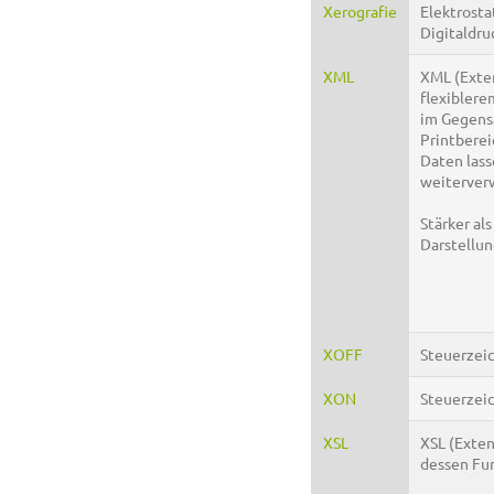
Xerografie
Elektrosta
Digitaldru
XML
XML (Exte
flexiblere
im Gegensa
Printberei
Daten lass
weiterver
Stärker a
Darstellun
XOFF
Steuerzei
XON
Steuerzeic
XSL
XSL (Exten
dessen Fu