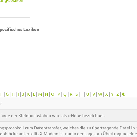
ing-Lexikon
pezifisches Lexikon
|
F
|
G
|
H
|
I
|
J
|
K
|
L
|
M
|
N
|
O
|
P
|
Q
|
R
|
S
|
T
|
U
|
V
|
W
|
X
|
Y
|
Z
|
®
r
länge der Kleinbuchstaben wird als x-Höhe bezeichnet.
gsprotokoll zum Datentransfer, welches die zu übertragende Datei in
enblöcke unterteilt. X-Modem ist nur in der Lage, pro Übertragung eine