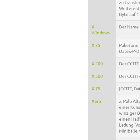
zu transfe
Weiterentw
Byte auf 1
X-
Der Name 
Windows
X.25
Paketorien
Datex-P-Di
X.400
Der CCITT-
X.500
Der CCITT-
X.75
[CCITT, Da
Xero
x, Palo Al
einer Kuns
winziger B
einen Hälf
Ladung. Vo
Minibälle 