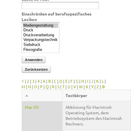
Einschränken auf berufsspezifisches
Lexikon
1
|
2
|
3
|
4
|
A
|
B
|
C
|
D
|
E
|
F
|
G
|
H
|
I
|
J
|
K
|
L
|
M
|
N
|
O
|
P
|
Q
|
R
|
S
|
T
|
U
|
V
|
W
|
X
|
Y
|
Z
|
®
Textkörper
Mac OS
Abkürzung für Macintosh
Operating System, dem
Betriebssystem des Macintosh
Rechners.