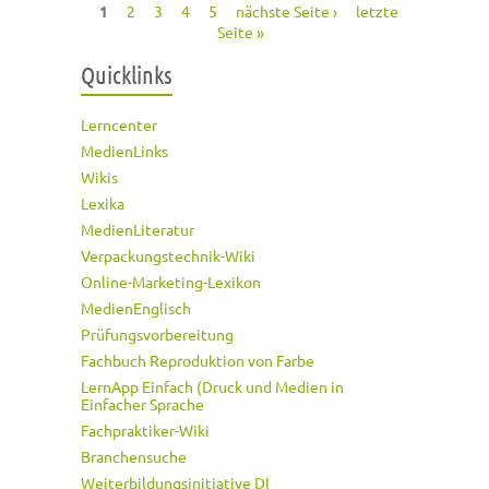
1
2
3
4
5
nächste Seite ›
letzte
Seiten
Seite »
Quicklinks
Lerncenter
MedienLinks
Wikis
Lexika
MedienLiteratur
Verpackungstechnik-Wiki
Online-Marketing-Lexikon
MedienEnglisch
Prüfungsvorbereitung
Fachbuch Reproduktion von Farbe
LernApp Einfach (Druck und Medien in
Einfacher Sprache
Fachpraktiker-Wiki
Branchensuche
Weiterbildungsinitiative DI