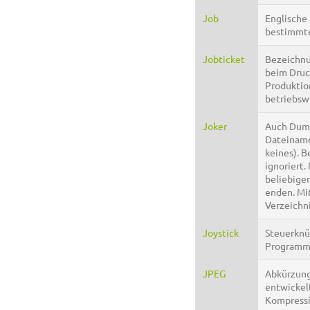
Job
Englische
bestimmte
Jobticket
Bezeichnun
beim Druck
Produktion
betriebswi
Joker
Auch Dummy
Dateinamen
keines). 
ignoriert.
beliebige
enden. Mit
Verzeichni
Joystick
Steuerknüp
Programme
JPEG
Abkürzung
entwickel
Kompressi