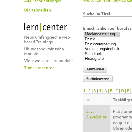
Weiter zum Online-Market
Alle Fachrichtungen
Digitalmedien
Suche im Titel
Einschränken auf berufss
Neun umfangreiche web-
based Trainings
Übungspool mit zehn
Modulen
Viele weitere Lernmodule
Zum Lerncenter
1
|
2
|
3
|
4
|
A
|
B
|
C
|
D
|
E
Textkörp
Java
Plattformu
/JavaScript
programmi
dargestell
Uhren oder