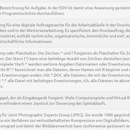
 Bezeichnung für Aufgabe. In der EDV ist damit eine Anweisung gemeint
 Programmschritte durchzuführen.
g für eine digitale Auftragstasche für die Arbeitsabläufe in der Druckv
en und in der Weiterverarbeitung. Es spezifiziert den Druckauftrag, di
smittel, enthält techni-sche, organisatorische, terminliche und evtl. a
rtschaftliche Informationen.
 oder Platzhalter. Die Zeichen * und ? fungieren als Platzhalter für Z
. Der Stern (*) kann eine beliebige Anzahl von Zeichen darstellen (au
Beispiele: Nach * werden weitere Angaben Dateinamen oder Erweiterun
 Mit R*.* bezeichnet man alle Dateien, deren Namen mit R beginnt und 
n Erweiterungen enden. Mit *.DOC alle Dateien, die mit der Erweiteru
 *.* alle Datei mit beliebigen Erweiterungen, d.h. alle Dateien im aktue
s.
pel, der als Eingabegerät fungiert. Viele Computerspiele und Virtual R
 erfordern einen Joystick zur Steuerung des Spielablaufs.
 für Joint Photographic Experts Group (JPEG). Sie wurde 1986 gegründ
te ein Verfahren zur verlustbehafteten Kompression von Digitalbildern
onsgrad und damit der Bilddatenverlust kann stufenweise gesteuert w