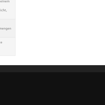
i einem
icht,
nmengen
te