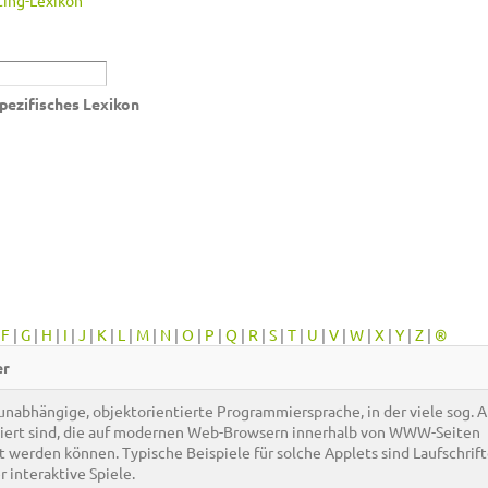
ing-Lexikon
pezifisches Lexikon
|
F
|
G
|
H
|
I
|
J
|
K
|
L
|
M
|
N
|
O
|
P
|
Q
|
R
|
S
|
T
|
U
|
V
|
W
|
X
|
Y
|
Z
|
®
er
nabhängige, objektorientierte Programmiersprache, in der viele sog. 
ert sind, die auf modernen Web-Browsern innerhalb von WWW-Seiten
t werden können. Typische Beispiele für solche Applets sind Laufschrift
 interaktive Spiele.