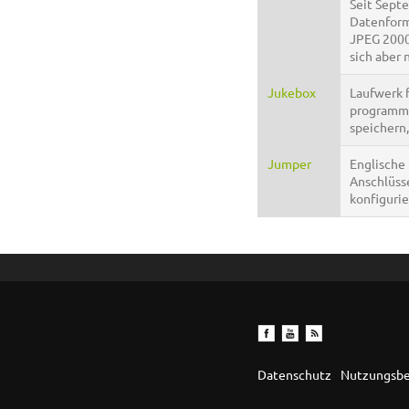
Seit Sept
Datenfor
JPEG 2000 
sich aber 
Jukebox
Laufwerk 
programmg
speichern,
Jumper
Englische
Anschlüss
konfigurie
Datenschutz
Nutzungsb