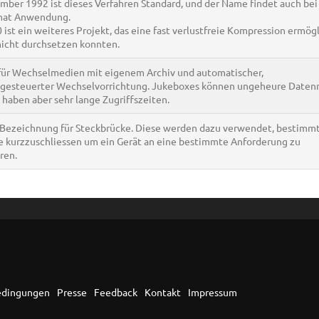
ember 1992 ist dieses Verfahren Standard, und der Name findet auch be
mat Anwendung.
ist ein weiteres Projekt, das eine fast verlustfreie Kompression ermögl
nicht durchsetzen konnten.
für Wechselmedien mit eigenem Archiv und automatischer,
esteuerter Wechselvorrichtung. Jukeboxes können ungeheure Date
 haben aber sehr lange Zugriffszeiten.
 Bezeichnung für Steckbrücke. Diese werden dazu verwendet, bestimm
e kurzzuschliessen um ein Gerät an eine bestimmte Anforderung zu
ren.
edingungen
Presse
Feedback
Kontakt
Impressum