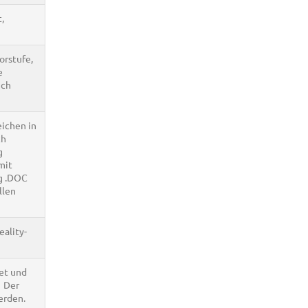
,
orstufe,
e
uch
eichen in
ch
g
mit
ng .DOC
llen
eality-
et und
. Der
erden.