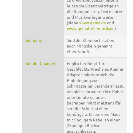
zu erwerben. Anschließend
leiten sie Lizenzbeiträge an
die Komponisten, Textdichter
und Musikverleger weiter.
(siehe
www.gema.de
und
www.gemafreie-musik.de
)
Gemeine
Sind die Kleinbuchstaben,
auch Minuskeln genannt,
einer Schrift.
Gender Changer
Englischer Begriff für
Geschlechts-Wechsler. Kleiner
Adapter, mit dem sich die
Pinbelegung von
Schnittstellen verändern lässt,
um nicht normgerechte Kabel
oder Geräte daran zu
betreiben. Wird meistens für
serielle Schnittstellen
benötigt, z. B., um eine Maus
mit 9poligem Kabel an einer
25poligen Buchse
anzuschliessen.