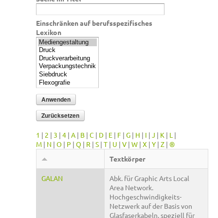
Einschränken auf berufsspezifisches
Lexikon
1
|
2
|
3
|
4
|
A
|
B
|
C
|
D
|
E
|
F
|
G
|
H
|
I
|
J
|
K
|
L
|
M
|
N
|
O
|
P
|
Q
|
R
|
S
|
T
|
U
|
V
|
W
|
X
|
Y
|
Z
|
®
Textkörper
GALAN
Abk. für Graphic Arts Local
Area Network.
Hochgeschwindigkeits-
Netzwerk auf der Basis von
Glasfaserkabeln, speziell für