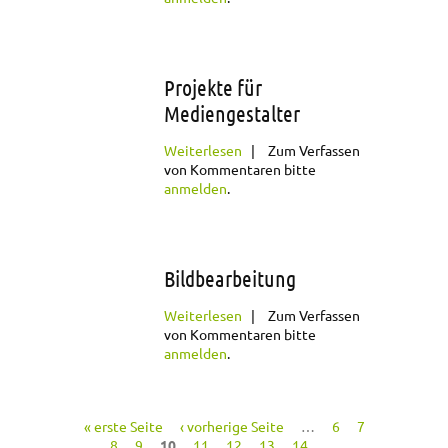
Projekte für
Mediengestalter
über Projekte für
Weiterlesen
Zum Verfassen
Mediengestalter
von Kommentaren bitte
anmelden
.
Bildbearbeitung
über
Weiterlesen
Zum Verfassen
Bildbearbeitung
von Kommentaren bitte
anmelden
.
« erste Seite
‹ vorherige Seite
…
6
7
Seiten
8
9
10
11
12
13
14
…