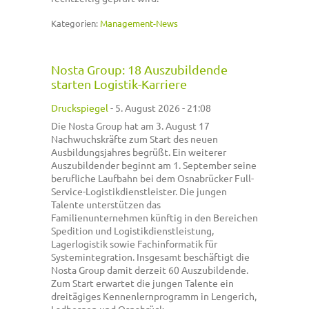
Kategorien:
Management-News
Nosta Group: 18 Auszubildende
starten Logistik-Karriere
Druckspiegel
-
5. August 2026 - 21:08
Die Nosta Group hat am 3. August 17
Nachwuchskräfte zum Start des neuen
Ausbildungsjahres begrüßt. Ein weiterer
Auszubildender beginnt am 1. September seine
berufliche Laufbahn bei dem Osnabrücker Full-
Service-Logistikdienstleister. Die jungen
Talente unterstützen das
Familienunternehmen künftig in den Bereichen
Spedition und Logistikdienstleistung,
Lagerlogistik sowie Fachinformatik für
Systemintegration. Insgesamt beschäftigt die
Nosta Group damit derzeit 60 Auszubildende.
Zum Start erwartet die jungen Talente ein
dreitägiges Kennenlernprogramm in Lengerich,
Ladbergen und Osnabrück.