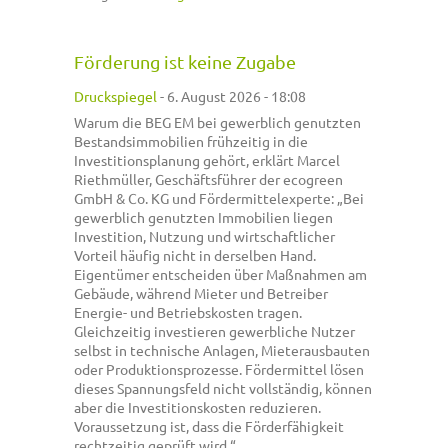
Förderung ist keine Zugabe
Druckspiegel
-
6. August 2026 - 18:08
Warum die BEG EM bei gewerblich genutzten
Bestandsimmobilien frühzeitig in die
Investitionsplanung gehört, erklärt Marcel
Riethmüller, Geschäftsführer der ecogreen
GmbH & Co. KG und Fördermittelexperte: „Bei
gewerblich genutzten Immobilien liegen
Investition, Nutzung und wirtschaftlicher
Vorteil häufig nicht in derselben Hand.
Eigentümer entscheiden über Maßnahmen am
Gebäude, während Mieter und Betreiber
Energie- und Betriebskosten tragen.
Gleichzeitig investieren gewerbliche Nutzer
selbst in technische Anlagen, Mieterausbauten
oder Produktionsprozesse. Fördermittel lösen
dieses Spannungsfeld nicht vollständig, können
aber die Investitionskosten reduzieren.
Voraussetzung ist, dass die Förderfähigkeit
rechtzeitig geprüft wird.“