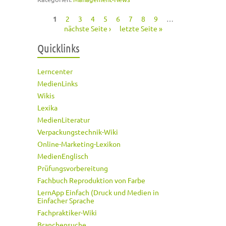
1
2
3
4
5
6
7
8
9
…
Seiten
nächste Seite ›
letzte Seite »
Quicklinks
Lerncenter
MedienLinks
Wikis
Lexika
MedienLiteratur
Verpackungstechnik-Wiki
Online-Marketing-Lexikon
MedienEnglisch
Prüfungsvorbereitung
Fachbuch Reproduktion von Farbe
LernApp Einfach (Druck und Medien in
Einfacher Sprache
Fachpraktiker-Wiki
Branchensuche