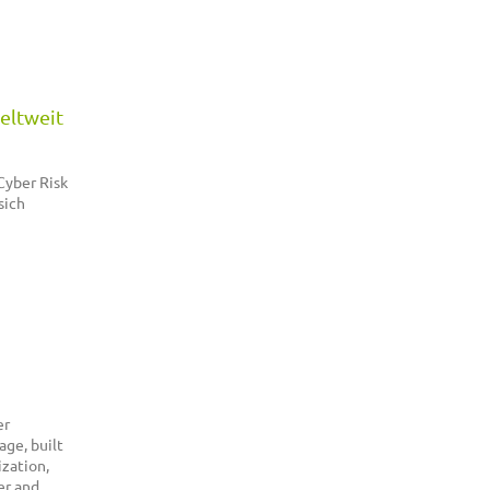
eltweit
Cyber Risk
sich
er
age, built
ization,
er and