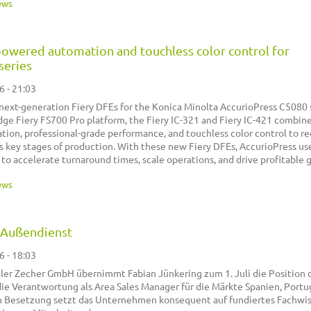
ews
powered automation and touchless color control for
series
6 - 21:03
next-generation Fiery DFEs for the Konica Minolta AccurioPress C5080 s
ge Fiery FS700 Pro platform, the Fiery IC-321 and Fiery IC-421 combine
on, professional-grade performance, and touchless color control to r
s key stages of production. With these new Fiery DFEs, AccurioPress us
 to accelerate turnaround times, scale operations, and drive profitable 
ews
 Außendienst
6 - 18:03
ler Zecher GmbH übernimmt Fabian Jünkering zum 1. Juli die Position 
e Verantwortung als Area Sales Manager für die Märkte Spanien, Portu
nen Besetzung setzt das Unternehmen konsequent auf fundiertes Fachwi