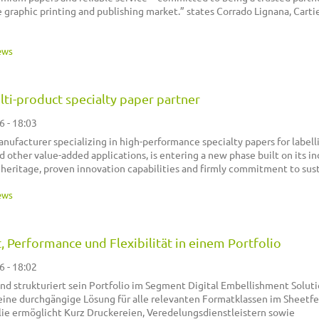
e graphic printing and publishing market.” states Corrado Lignana, Carti
ews
lti-product specialty paper partner
6 - 18:03
nufacturer specializing in high-performance specialty papers for labell
d other value-added applications, is entering a new phase built on its in
heritage, proven innovation capabilities and firmly commitment to sust
ews
t, Performance und Flexibilität in einem Portfolio
6 - 18:02
nd strukturiert sein Portfolio im Segment Digital Embellishment Solut
ine durchgängige Lösung für alle relevanten Formatklassen im Sheetfe
ie ermöglicht Kurz Druckereien, Veredelungsdienstleistern sowie