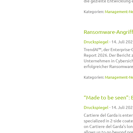
die gezielte Entwicklung 
Kategorien:
Management-N
Ransomware-Angriffe
Druckspiegel
-
14. Juli 202
TrendAI™, der Enterprise-
Report 2026. Der Bericht 
Unternehmen in Cybersiche
erfolgreicher Ransomware-
Kategorien:
Management-N
“Made to be seen”: 
Druckspiegel
-
14. Juli 202
Cartiere del Garda is ente
specialized in 2-side coate
on Cartiere del Garda’s l
allows us to go beyond pr