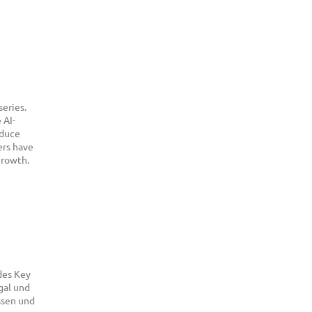
eries.
 AI-
educe
ers have
growth.
des Key
gal und
ssen und