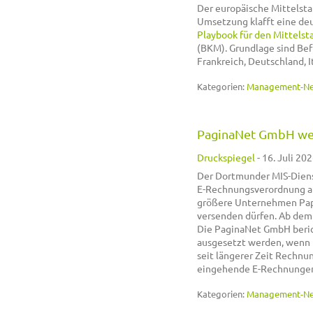
Der europäische Mittelsta
Umsetzung klafft eine deu
Playbook für den Mittelst
(BKM). Grundlage sind Be
Frankreich, Deutschland, I
Kategorien:
Management-N
PaginaNet GmbH wei
Druckspiegel
-
16. Juli 202
Der Dortmunder MIS-Diens
E-Rechnungsverordnung au
größere Unternehmen Papi
versenden dürfen. Ab dem
Die PaginaNet GmbH beric
ausgesetzt werden, wenn 
seit längerer Zeit Rechn
eingehende E-Rechnungen l
Kategorien:
Management-N