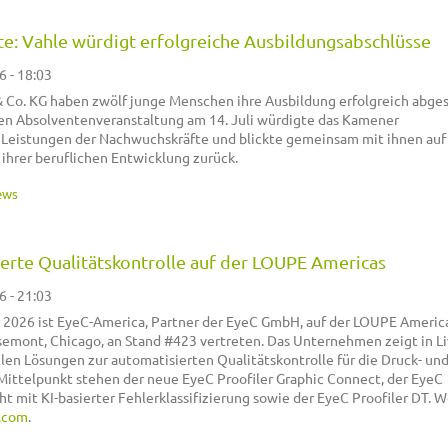
te: Vahle würdigt erfolgreiche Ausbildungsabschlüsse
6 - 18:03
 Co. KG haben zwölf junge Menschen ihre Ausbildung erfolgreich abges
hen Absolventenveranstaltung am 14. Juli würdigte das Kamener
Leistungen der Nachwuchskräfte und blickte gemeinsam mit ihnen auf
hrer beruflichen Entwicklung zurück.
ews
ierte Qualitätskontrolle auf der LOUPE Americas
6 - 21:03
 2026 ist EyeC-America, Partner der EyeC GmbH, auf der LOUPE Americ
semont, Chicago, an Stand #423 vertreten. Das Unternehmen zeigt in Li
len Lösungen zur automatisierten Qualitätskontrolle für die Druck- un
Mittelpunkt stehen der neue EyeC Proofiler Graphic Connect, der EyeC
 mit KI-basierter Fehlerklassifizierung sowie der EyeC Proofiler DT. W
.com
.