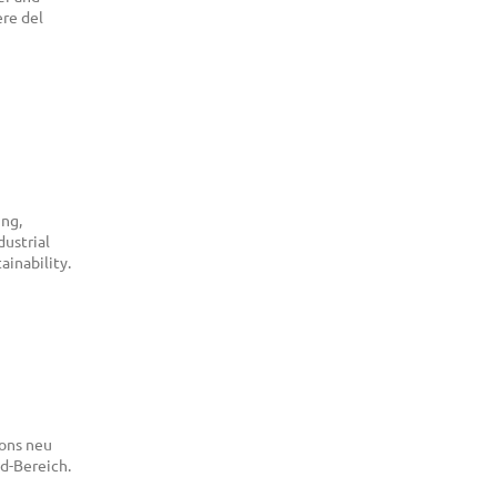
ere del
ing,
dustrial
ainability.
ions neu
d-Bereich.