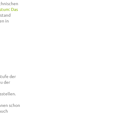
echnischen
stum: Das
stand
en in
tufe der
u der
n
stellen.
nnen schon
Auch