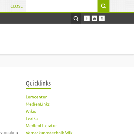
CLOSE
Suchformular
Quicklinks
Lerncenter
MedienLinks
Wikis
Lexika
MedienLiteratur
nvorgaben
Verpackungstechnik-Wiki