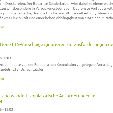
n in Druckereien. Der Bedarf an Sonderfarben wird dabei zu einem wac
zess, insbesondere in Verpackungsbetrieben. Begrenzte Verfügbarkeit
g und die Tatsache, dass die Produktion oft manuell erfolgt, führen zu
nkter Flexibilität und einer hohen Abhängigkeit von einzelnen Mitarb
ews
: Neue ETS-Vorschläge ignorieren Herausforderungen de
6 - 0:03
siert den heute von der Europäischen Kommission vorgelegten Vorschla
dels (ETS) als realitätsfern.
ews
stand wandelt regulatorische Anforderungen in
le
6 - 18:03