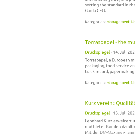
setting the standard in th
Garda CEO.
Kategorien:
Management-N
Torraspapel - the mu
Druckspiegel
-
14. Juli 202
Torraspapel, a European ma
packaging, food service an
track record, papermaking 
Kategorien:
Management-N
Kurz vereint Qualitä
Druckspiegel
-
13. Juli 202
Leonhard Kurz erweitert u
und bietet Kunden damit e
Mit der DM-Maxliner-Famil