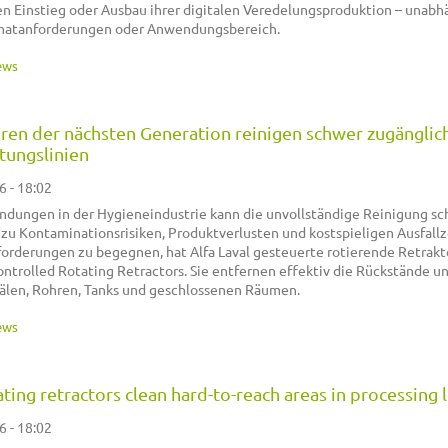
n Einstieg oder Ausbau ihrer digitalen Veredelungsproduktion – unabh
matanforderungen oder Anwendungsbereich.
ews
ren der nächsten Generation reinigen schwer zugänglic
tungslinien
6 - 18:02
dungen in der Hygieneindustrie kann die unvollständige Reinigung s
zu Kontaminationsrisiken, Produktverlusten und kostspieligen Ausfall
orderungen zu begegnen, hat Alfa Laval gesteuerte rotierende Retrak
ontrolled Rotating Retractors. Sie entfernen effektiv die Rückstände u
älen, Rohren, Tanks und geschlossenen Räumen.
ews
ting retractors clean hard-to-reach areas in processing 
6 - 18:02