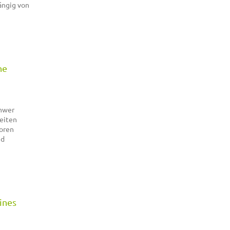
ängig von
he
chwer
zeiten
toren
nd
lines