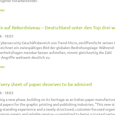
eigener Mitarbeitender.
ews
 auf Rekordniveau – Deutschland unter den Top drei w
6 - 18:03
Cybersecurity-Geschäftsbereich von Trend Micro, veröffentlicht seinen 
zeichnet ein zwiespältiges Bild der globalen Bedrohungslage: Während 
rheitsfragen messbar besser aufstellen, nimmt gleichzeitig die Zahl
Angriffe weltweit deutlich zu.
ews
Every sheet of paper deserves to be admired
6 - 18:03
ring a new phase, building on its heritage as an Italian paper manufactur
d papers for the graphic printing and publishing industries. “This new st
ong-standing experience and a newly structured, customer-focused organ
emium papers and reliable service—committed to being a trusted partn