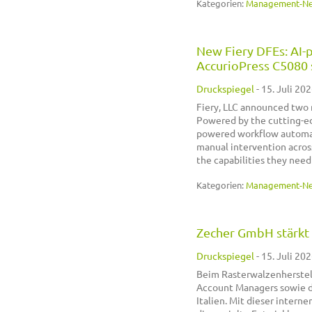
Kategorien:
Management-N
New Fiery DFEs: AI-
AccurioPress C5080 
Druckspiegel
-
15. Juli 202
Fiery, LLC announced two 
Powered by the cutting-ed
powered workflow automati
manual intervention acros
the capabilities they need
Kategorien:
Management-N
Zecher GmbH stärkt
Druckspiegel
-
15. Juli 202
Beim Rasterwalzenherstel
Account Managers sowie di
Italien. Mit dieser inter