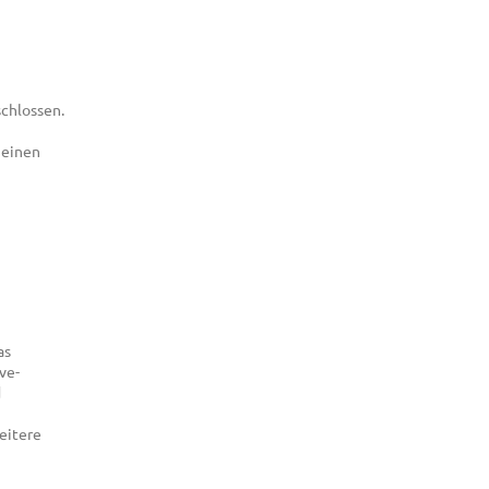
chlossen.
 einen
as
ve-
d
eitere