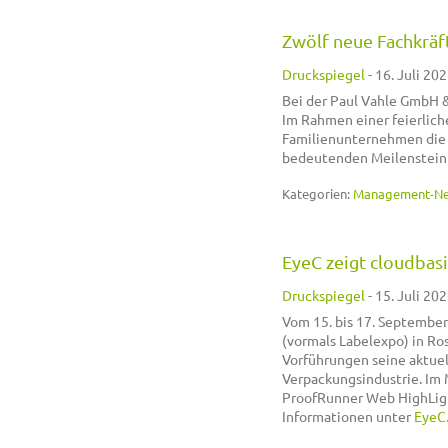
Zwölf neue Fachkräf
Druckspiegel
-
16. Juli 202
Bei der Paul Vahle GmbH &
Im Rahmen einer feierlic
Familienunternehmen die 
bedeutenden Meilenstein i
Kategorien:
Management-N
EyeC zeigt cloudbas
Druckspiegel
-
15. Juli 202
Vom 15. bis 17. September
(vormals Labelexpo) in Ro
Vorführungen seine aktuel
Verpackungsindustrie. Im 
ProofRunner Web HighLight
Informationen unter
EyeC