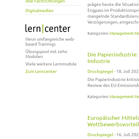
Alle Fachrichtungen
prägen heute die Situatio
Engpass im Produktionspro
Digitalmedien
mangelnde Standardisierun
Verzögerungen, eingeschrä
Kategorien:
Management-N
Neun umfangreiche web-
based Trainings
Übungspool mit zehn
Die Papierindustrie
Modulen
Industrie
Viele weitere Lernmodule
Druckspiegel
-
18. Juli 202
Zum Lerncenter
Die Papierindustrie kriti
Review des EU-Emissionshan
Kategorien:
Management-N
Europäischer Mittel
Wettbewerbsvortei
Druckspiegel
-
16. Juli 202