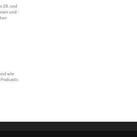
m 28. und
nnen und -
sten
 und wie
 Podcasts