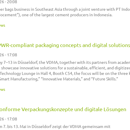
26 - 20:08
per bags business in Southeast Asia through a joint venture with PT In
docement”), one of the largest cement producers in Indonesia.
ews
R-compliant packaging concepts and digital solution
26 - 17:08
y 7–13 in Düsseldorf, the VDMA, together with its partners from acade
l showcase innovative solutions for a sustainable, efficient, and digitize
 Technology Lounge in Hall 4, Booth C54, the focus will be on the three 
“Smart Manufacturing,” “Innovative Materials,” and “Future Skills.”
ews
nforme Verpackungskonzepte und digitale Lösungen
26 - 17:08
m 7. bis 13. Mai in Düsseldorf zeigt der VDMA gemeinsam mit