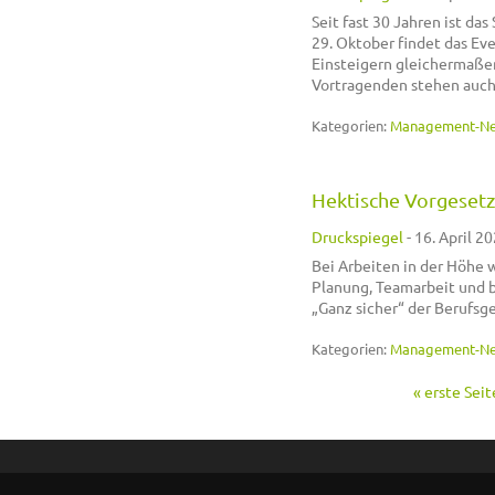
Seit fast 30 Jahren ist d
29. Oktober findet das Eve
Einsteigern gleichermaßen
Vortragenden stehen auch 
Kategorien:
Management-N
Hektische Vorgesetzt
Druckspiegel
-
16. April 20
Bei Arbeiten in der Höhe w
Planung, Teamarbeit und b
„Ganz sicher“ der Berufsg
Kategorien:
Management-N
« erste Seit
Seiten