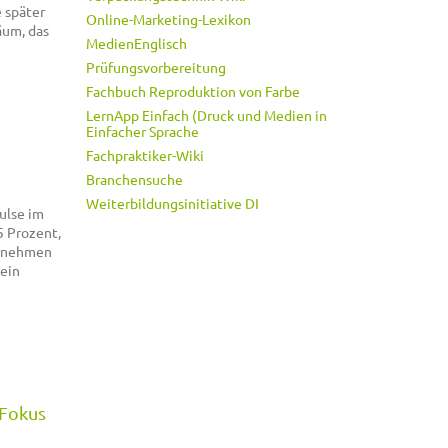
 später
Online-Marketing-Lexikon
äum, das
MedienEnglisch
Prüfungsvorbereitung
Fachbuch Reproduktion von Farbe
LernApp Einfach (Druck und Medien in
Einfacher Sprache
Fachpraktiker-Wiki
Branchensuche
Weiterbildungsinitiative DI
ulse im
5 Prozent,
ernehmen
 ein
 Fokus