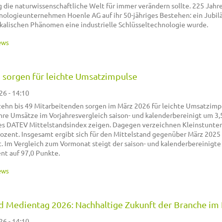
ie naturwissenschaftliche Welt für immer verändern sollte. 225 Jahre
hnologieunternehmen Hoenle AG auf ihr 50-jähriges Bestehen: ein Jubil
ikalischen Phänomen eine industrielle Schlüsseltechnologie wurde.
ews
sorgen für leichte Umsatzimpulse
26 - 14:10
ehn bis 49 Mitarbeitenden sorgen im März 2026 für leichte Umsatzimp
ihre Umsätze im Vorjahresvergleich saison- und kalenderbereinigt um 3,
des DATEV Mittelstandsindex zeigen. Dagegen verzeichnen Kleinstunt
ozent. Insgesamt ergibt sich für den Mittelstand gegenüber März 2025
 Im Vergleich zum Vormonat steigt der saison- und kalenderbereinigte
nt auf 97,0 Punkte.
ews
d Medientag 2026: Nachhaltige Zukunft der Branche im
26 - 14:10