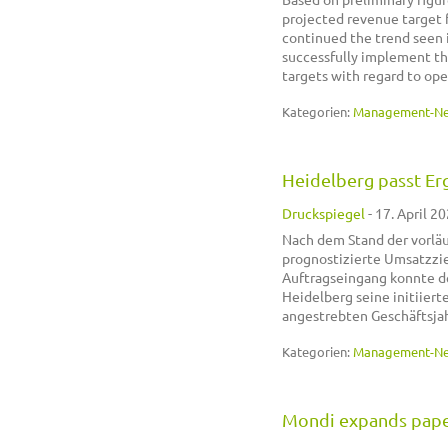
projected revenue target f
continued the trend seen i
successfully implement the
targets with regard to ope
Kategorien:
Management-N
Heidelberg passt Er
Druckspiegel
-
17. April 20
Nach dem Stand der vorlä
prognostizierte Umsatzzie
Auftragseingang konnte d
Heidelberg seine initiier
angestrebten Geschäftsjah
Kategorien:
Management-N
Mondi expands paper