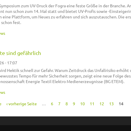
as Symposium zum UV-Druck der Fogra eine feste Größe in der Branche. A
nt nun schon zum 14. Mal statt und bietet UV-Profis sowie -Einsteigeri
 eine Plattform, um Neues zu erfahren und sich auszutauschen. Die er
schon fest.
ews
e sind gefährlich
26 - 17:07
ird Hektik schnell zur Gefahr. Warum Zeitdruck das Unfallrisiko erhöht
ewusstes Tempo für mehr Sicherheit sorgen, zeigt eine neue Folge des
enossenschaft Energie Textil Elektro Medienerzeugnisse (BG ETEM).
ews
e
‹ vorherige Seite
…
6
7
8
9
10
11
12
13
14