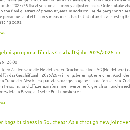
or the 2025/26 fiscal year on a currency-adjusted basis. Order intake al
n the final quarters of previous years. In addition, Heidelberg continues
 personnel and efficiency measures it has initiated and is achieving its 
rating costs.
ews
gebnisprognose für das Geschäftsjahr 2025/2026 an
26 - 20:08
ufigen Zahlen wird die Heidelberger Druckmaschinen AG (Heidelberg) d
l für das Geschäftsjahr 2025/26 währungsbereinigt erreichen. Auch der
en Trend der Abschlussquartale vorangegangener Jahre fortsetzen. Zu
ten Personal- und Effizienzmaßnahmen weiter erfolgreich um und erreic
resziele in Bezug auf seine Funktionskosten.
ews
 bags business in Southeast Asia through new joint ve