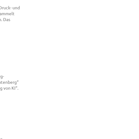
Druck- und
rsammelt
n. Das
rg-
utenberg“
g von KI“.
ts