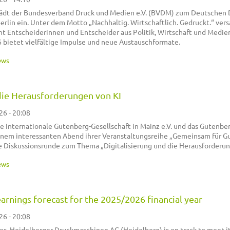
 lädt der Bundesverband Druck und Medien e.V. (BVDM) zum Deutschen 
lin ein. Unter dem Motto „Nachhaltig. Wirtschaftlich. Gedruckt.“ ve
t Entscheiderinnen und Entscheider aus Politik, Wirtschaft und Medie
ietet vielfältige Impulse und neue Austauschformate.
ews
 die Herausforderungen von KI
26 - 20:08
ie Internationale Gutenberg-Gesellschaft in Mainz e.V. und das Gutenbe
nem interessanten Abend ihrer Veranstaltungsreihe „Gemeinsam für G
he Diskussionsrunde zum Thema „Digitalisierung und die Herausforderun
ews
arnings forecast for the 2025/2026 financial year
26 - 20:08
res, Heidelberger Druckmaschinen AG (Heidelberg) is on track to meet i