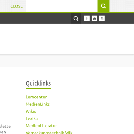
CLOSE
Suchformular
Quicklinks
Lerncenter
MedienLinks
Wikis
Lexika
MedienLiteratur
olette
rken
Verpackungstechnik-Wiki