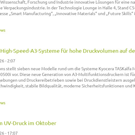
Wissenschaft, Forschung und Industrie innovative Lösungen für eine na
rte Verpackungsindustrie. In der Technologie Lounge in Halle 4, Stand C
esse „Smart Manufacturing“, „Innovative Materials“ und „Future Skills“
ews
e High-Speed-A3-Systeme für hohe Druckvolumen auf d
26 - 2:07
ns stellt sieben neue Modelle rund um die Systeme Kyocera TASKalfa
500i vor. Diese neue Generation von A3-Multifunktionsdruckern ist fü
bungen und Druckereibetrieben sowie bei Druckdienstleistern ausgel
windigkeit, stabile Bildqualität, moderne Sicherheitsfunktionen und K
ews
m UV-Druck im Oktober
26 - 17:07