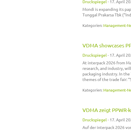
Druckspiegel
-
17. April 20
Mondi is expanding its pa
Tunggal Prakarsa Tbk (“In
Kategorien:
Management-N
VDMA showcases PPW
Druckspiegel
-
17. April 20
At interpack 2026 from Ma
research, and industry, wil
packaging industry. In the
themes of the trade fair: 
Kategorien:
Management-N
VDMA zeigt PPWR-ko
Druckspiegel
-
17. April 20
Auf der interpack 2026 vo