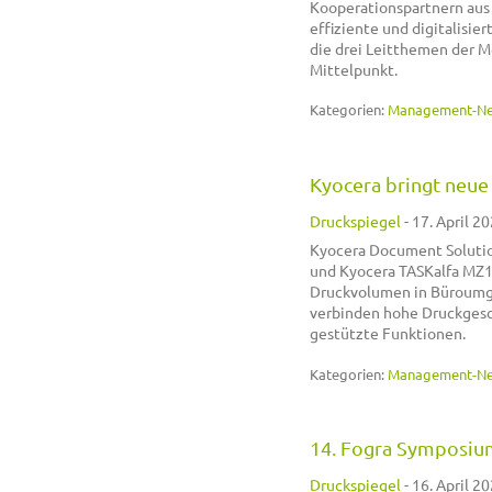
Kooperationspartnern aus 
effiziente und digitalisie
die drei Leitthemen der M
Mittelpunkt.
Kategorien:
Management-N
Kyocera bringt neu
Druckspiegel
-
17. April 20
Kyocera Document Solutio
und Kyocera TASKalfa MZ10
Druckvolumen in Büroumge
verbinden hohe Druckgesch
gestützte Funktionen.
Kategorien:
Management-N
14. Fogra Symposiu
Druckspiegel
-
16. April 20