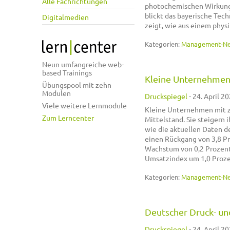
Alle Fachrichtungen
photochemischen Wirkung d
blickt das bayerische Tec
Digitalmedien
zeigt, wie aus einem phys
Kategorien:
Management-N
Neun umfangreiche web-
based Trainings
Kleine Unternehmen 
Übungspool mit zehn
Modulen
Druckspiegel
-
24. April 20
Viele weitere Lernmodule
Kleine Unternehmen mit z
Zum Lerncenter
Mittelstand. Sie steigern 
wie die aktuellen Daten 
einen Rückgang von 3,8 Pr
Wachstum von 0,2 Prozent.
Umsatzindex um 1,0 Proze
Kategorien:
Management-N
Deutscher Druck- un
Druckspiegel
-
24. April 20