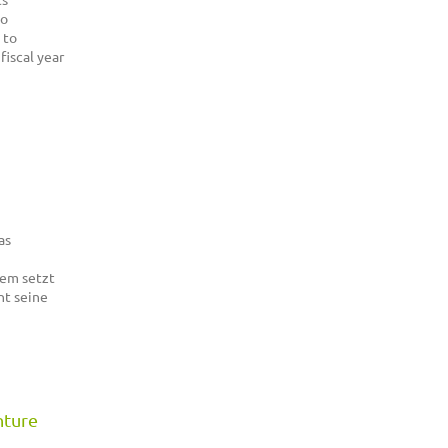
so
 to
fiscal year
as
dem setzt
ht seine
nture