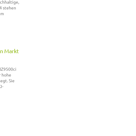
chhaltige,
54 stehen
 im
en Markt
 MZ9500ci
r hohe
egt. Sie
I-