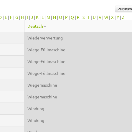
D
|
E
|
F
|
G
|
H
|
I
|
J
|
K
|
L
|
M
|
N
|
O
|
P
|
Q
|
R
|
S
|
T
|
U
|
V
|
W
|
X
|
Y
|
Z
Deutsch
Wiederverwertung
Wiege-Füllmaschine
Wiege-Füllmaschine
Wiege-Füllmaschine
Wiegemaschine
Wiegemaschine
Windung
Windung
Windung