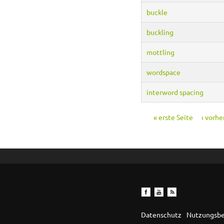
buckle
buckling
mottling
wordspace
interword spacing
« erste Seite
‹ vorhe
Seiten
Datenschutz
Nutzungsb