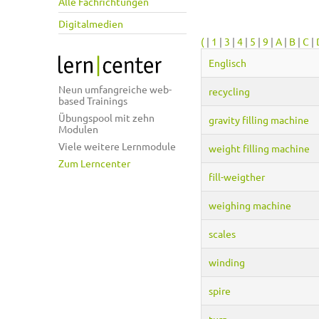
Alle Fachrichtungen
Digitalmedien
(
|
1
|
3
|
4
|
5
|
9
|
A
|
B
|
C
|
Englisch
Neun umfangreiche web-
recycling
based Trainings
Übungspool mit zehn
gravity filling machine
Modulen
Viele weitere Lernmodule
weight filling machine
Zum Lerncenter
fill-weigther
weighing machine
scales
winding
spire
turn