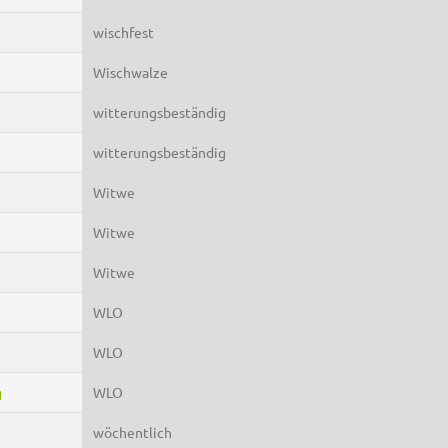
wischfest
Wischwalze
witterungsbeständig
witterungsbeständig
Witwe
Witwe
Witwe
WLO
WLO
g
WLO
wöchentlich