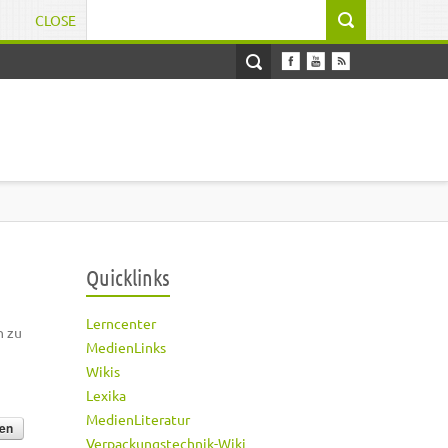
CLOSE
Suchformular
Quicklinks
Lerncenter
h zu
MedienLinks
Wikis
Lexika
MedienLiteratur
Verpackungstechnik-Wiki