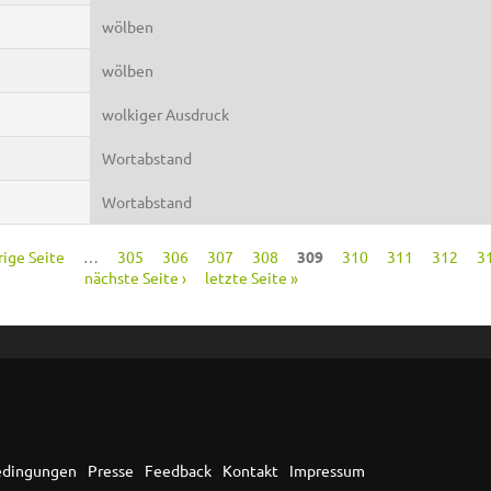
wölben
wölben
wolkiger Ausdruck
Wortabstand
Wortabstand
rige Seite
…
305
306
307
308
309
310
311
312
3
nächste Seite ›
letzte Seite »
edingungen
Presse
Feedback
Kontakt
Impressum