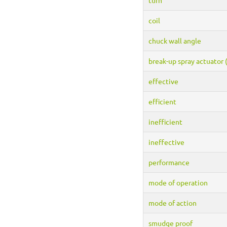
coil
chuck wall angle
break-up spray actuator 
effective
efficient
inefficient
ineffective
performance
mode of operation
mode of action
smudge proof