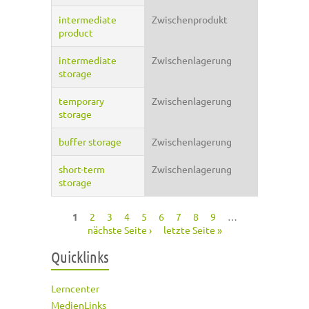
intermediate
Zwischenprodukt
product
intermediate
Zwischenlagerung
storage
temporary
Zwischenlagerung
storage
buffer storage
Zwischenlagerung
short-term
Zwischenlagerung
storage
1
2
3
4
5
6
7
8
9
…
Seiten
nächste Seite ›
letzte Seite »
Quicklinks
Lerncenter
MedienLinks