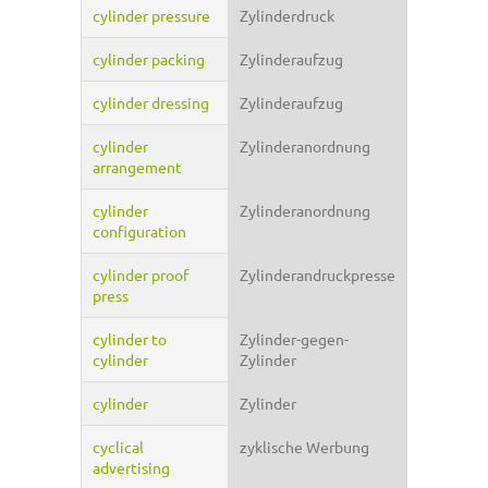
cylinder pressure
Zylinderdruck
cylinder packing
Zylinderaufzug
cylinder dressing
Zylinderaufzug
cylinder
Zylinderanordnung
arrangement
cylinder
Zylinderanordnung
configuration
cylinder proof
Zylinderandruckpresse
press
cylinder to
Zylinder-gegen-
cylinder
Zylinder
cylinder
Zylinder
cyclical
zyklische Werbung
advertising