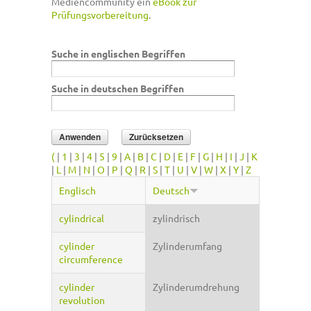
Mediencommunity ein
eBook zur
Prüfungsvorbereitung
.
Suche in englischen Begriffen
Suche in deutschen Begriffen
(
|
1
|
3
|
4
|
5
|
9
|
A
|
B
|
C
|
D
|
E
|
F
|
G
|
H
|
I
|
J
|
K
|
L
|
M
|
N
|
O
|
P
|
Q
|
R
|
S
|
T
|
U
|
V
|
W
|
X
|
Y
|
Z
Englisch
Deutsch
cylindrical
zylindrisch
cylinder
Zylinderumfang
circumference
cylinder
Zylinderumdrehung
revolution