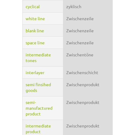
cyclical
zyklisch
white line
Zwischenzeile
blank line
Zwischenzeile
space line
Zwischenzeile
intermediate
Zwischentöne
tones
interlayer
Zwischenschicht
semi finsihed
Zwischenprodukt
goods
semi-
Zwischenprodukt
manufactured
product
intermediate
Zwischenprodukt
product