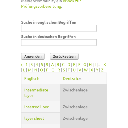
Mediencommunity ein
eBook zur
Prüfungsvorbereitung
.
Suche in englischen Begriffen
Suche in deutschen Begriffen
(
|
1
|
3
|
4
|
5
|
9
|
A
|
B
|
C
|
D
|
E
|
F
|
G
|
H
|
I
|
J
|
K
|
L
|
M
|
N
|
O
|
P
|
Q
|
R
|
S
|
T
|
U
|
V
|
W
|
X
|
Y
|
Z
Englisch
Deutsch
intermediate
Zwischenlage
layer
inserted liner
Zwischenlage
layer sheet
Zwischenlage