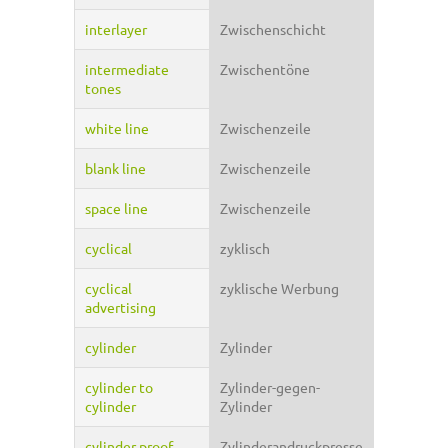
interlayer
Zwischenschicht
intermediate
Zwischentöne
tones
white line
Zwischenzeile
blank line
Zwischenzeile
space line
Zwischenzeile
cyclical
zyklisch
cyclical
zyklische Werbung
advertising
cylinder
Zylinder
cylinder to
Zylinder-gegen-
cylinder
Zylinder
cylinder proof
Zylinderandruckpresse