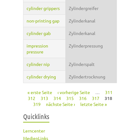
cylinder grippers
Zylindergreifer
non-printing gap
Zylinderkanal
cylinder gab
Zylinderkanal
impression
Zylinderpressung
pressure
cylinder nip
Zylinderspalt
cylinder drying
Zylindertrocknung
« erste Seite
‹ vorherige Seite
…
311
Seiten
312
313
314
315
316
317
318
319
nächste Seite ›
letzte Seite »
Quicklinks
Lerncenter
MedienLinks