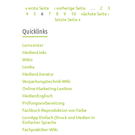
« erste Seite
‹ vorherige Seite
…
2
3
Seiten
4
5
6
7
8
9
10
nächste Seite ›
letzte Seite »
Quicklinks
Lerncenter
MedienLinks
Wikis
Lexika
MedienLiteratur
Verpackungstechnik-Wiki
Online-Marketing-Lexikon
MedienEnglisch
Prüfungsvorbereitung
Fachbuch Reproduktion von Farbe
LernApp Einfach (Druck und Medien in
Einfacher Sprache
Fachpraktiker-Wiki