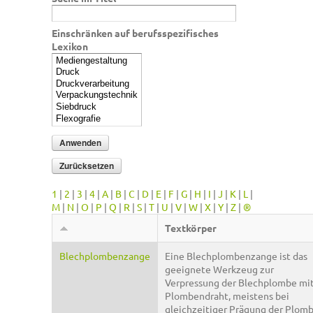
Einschränken auf berufsspezifisches
Lexikon
1
|
2
|
3
|
4
|
A
|
B
|
C
|
D
|
E
|
F
|
G
|
H
|
I
|
J
|
K
|
L
|
M
|
N
|
O
|
P
|
Q
|
R
|
S
|
T
|
U
|
V
|
W
|
X
|
Y
|
Z
|
®
Textkörper
Blechplombenzange
Eine Blechplombenzange ist das
geeignete Werkzeug zur
Verpressung der Blechplombe mi
Plombendraht, meistens bei
gleichzeitiger Prägung der Plom