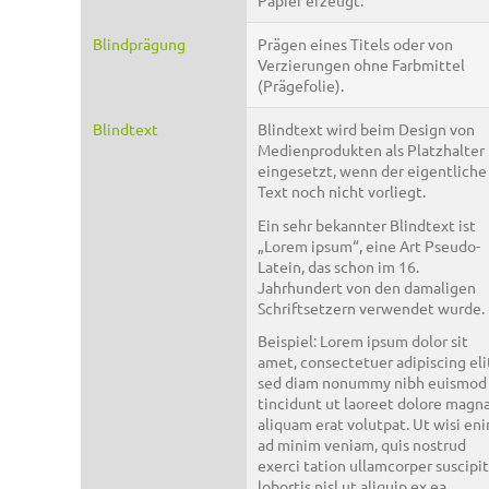
Papier erzeugt.
Blindprägung
Prägen eines Titels oder von
Verzierungen ohne Farbmittel
(Prägefolie).
Blindtext
Blindtext wird beim Design von
Medienprodukten als Platzhalter
eingesetzt, wenn der eigentliche
Text noch nicht vorliegt.
Ein sehr bekannter Blindtext ist
„Lorem ipsum“, eine Art Pseudo-
Latein, das schon im 16.
Jahrhundert von den damaligen
Schriftsetzern verwendet wurde.
Beispiel: Lorem ipsum dolor sit
amet, consectetuer adipiscing eli
sed diam nonummy nibh euismod
tincidunt ut laoreet dolore magn
aliquam erat volutpat. Ut wisi en
ad minim veniam, quis nostrud
exerci tation ullamcorper suscipit
lobortis nisl ut aliquip ex ea