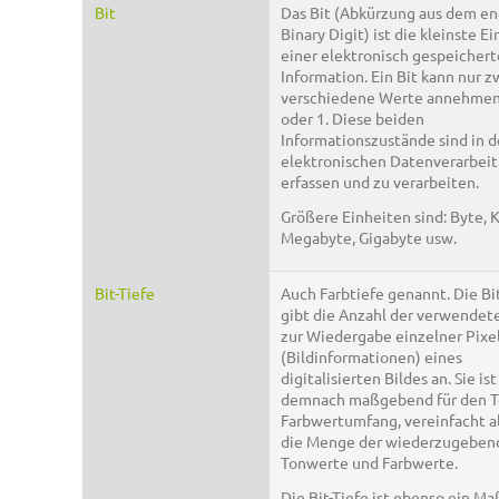
Bit
Das Bit (Abkürzung aus dem en
Binary Digit) ist die kleinste Ei
einer elektronisch gespeicher
Information. Ein Bit kann nur z
verschiedene Werte annehmen,
oder 1. Diese beiden
Informationszustände sind in d
elektronischen Datenverarbei
erfassen und zu verarbeiten.
Größere Einheiten sind: Byte, K
Megabyte, Gigabyte usw.
Bit-Tiefe
Auch Farbtiefe genannt. Die Bi
gibt die Anzahl der verwendete
zur Wiedergabe einzelner Pixe
(Bildinformationen) eines
digitalisierten Bildes an. Sie ist
demnach maßgebend für den T
Farbwertumfang, vereinfacht al
die Menge der wiederzugeben
Tonwerte und Farbwerte.
Die Bit-Tiefe ist ebenso ein Maß