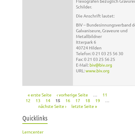
Flexografen bezüglich Gravure
Schilder.
Die Anschrift lautet:
BIV – Bundesinnungsverband d
Galvaniseure, Graveure und
Metallbildner
Itterpark 6
40724 Hilden
Telefon: 0 21 03 25 56 30
Fax: 0 21 03 25 56 25
E-Mail:
biv@biv.org
URL:
www.biv.org
« erste Seite
‹ vorherige Seite
…
11
Seiten
12
13
14
15
16
17
18
19
…
nächste Seite ›
letzte Seite »
Quicklinks
Lerncenter