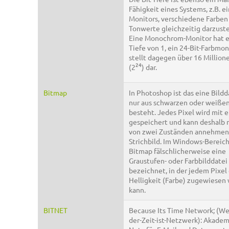
Fähigkeit eines Systems, z.B. e
Monitors, verschiedene Farben
Tonwerte gleichzeitig darzuste
Eine Monochrom-Monitor hat ei
Tiefe von 1, ein 24-Bit-Farbmon
stellt dagegen über 16 Million
24
(2
) dar.
Bitmap
In Photoshop ist das eine Bildda
nur aus schwarzen oder weißen
besteht. Jedes Pixel wird mit 
gespeichert und kann deshalb 
von zwei Zuständen annehmen, 
Strichbild. Im Windows-Bereich
Bitmap fälschlicherweise eine
Graustufen- oder Farbbilddatei
bezeichnet, in der jedem Pixel
Helligkeit (Farbe) zugewiesen
kann.
BITNET
Because Its Time Network; (Wei
der-Zeit-ist-Netzwerk): Akade