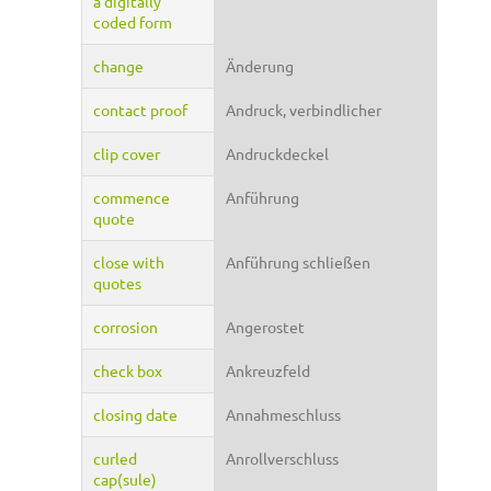
a digitally
coded form
change
Änderung
contact proof
Andruck, verbindlicher
clip cover
Andruckdeckel
commence
Anführung
quote
close with
Anführung schließen
quotes
corrosion
Angerostet
check box
Ankreuzfeld
closing date
Annahmeschluss
curled
Anrollverschluss
cap(sule)