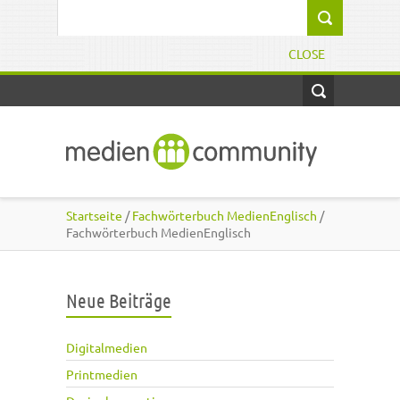
Direkt zum Inhalt
Suchformular
CLOSE
Startseite
/
Fachwörterbuch MedienEnglisch
/
Fachwörterbuch MedienEnglisch
Neue Beiträge
Digitalmedien
Printmedien