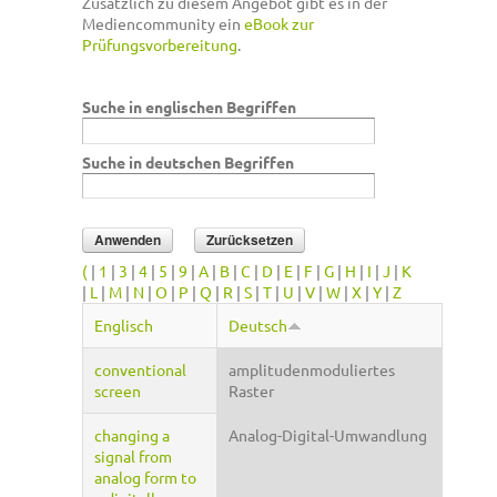
Zusätzlich zu diesem Angebot gibt es in der
Mediencommunity ein
eBook zur
Prüfungsvorbereitung
.
Suche in englischen Begriffen
Suche in deutschen Begriffen
(
|
1
|
3
|
4
|
5
|
9
|
A
|
B
|
C
|
D
|
E
|
F
|
G
|
H
|
I
|
J
|
K
|
L
|
M
|
N
|
O
|
P
|
Q
|
R
|
S
|
T
|
U
|
V
|
W
|
X
|
Y
|
Z
Englisch
Deutsch
conventional
amplitudenmoduliertes
screen
Raster
changing a
Analog-Digital-Umwandlung
signal from
analog form to