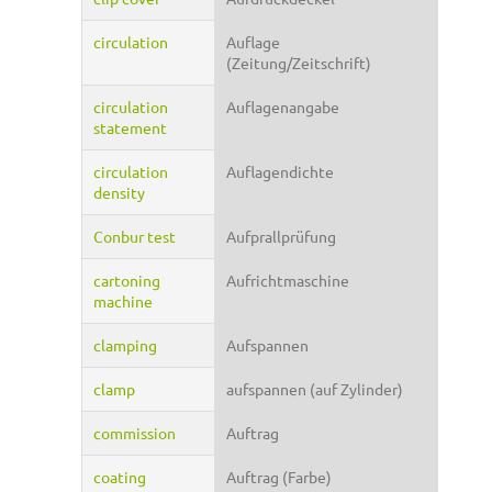
circulation
Auflage
(Zeitung/Zeitschrift)
circulation
Auflagenangabe
statement
circulation
Auflagendichte
density
Conbur test
Aufprallprüfung
cartoning
Aufrichtmaschine
machine
clamping
Aufspannen
clamp
aufspannen (auf Zylinder)
commission
Auftrag
coating
Auftrag (Farbe)