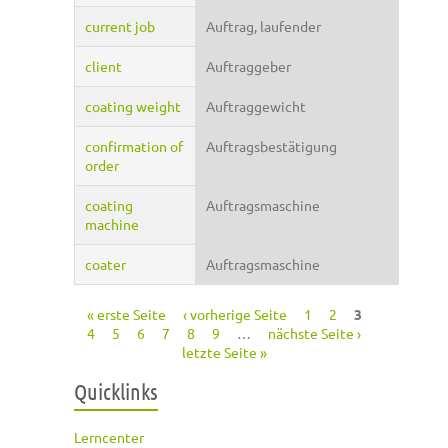
current job
Auftrag, laufender
client
Auftraggeber
coating weight
Auftraggewicht
confirmation of
Auftragsbestätigung
order
coating
Auftragsmaschine
machine
coater
Auftragsmaschine
« erste Seite
‹ vorherige Seite
1
2
3
Seiten
4
5
6
7
8
9
…
nächste Seite ›
letzte Seite »
Quicklinks
Lerncenter