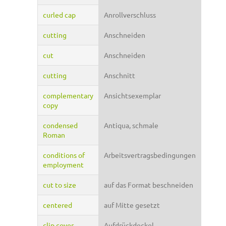
curled cap
Anrollverschluss
cutting
Anschneiden
cut
Anschneiden
cutting
Anschnitt
complementary
Ansichtsexemplar
copy
condensed
Antiqua, schmale
Roman
conditions of
Arbeitsvertragsbedingungen
employment
cut to size
auf das Format beschneiden
centered
auf Mitte gesetzt
clip cover
Aufdrückdeckel