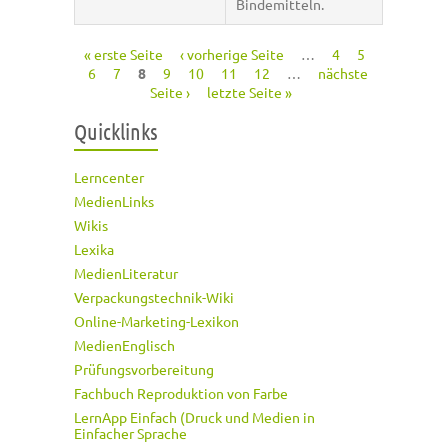
Bindemitteln.
« erste Seite
‹ vorherige Seite
…
4
5
Seiten
6
7
8
9
10
11
12
…
nächste
Seite ›
letzte Seite »
Quicklinks
Lerncenter
MedienLinks
Wikis
Lexika
MedienLiteratur
Verpackungstechnik-Wiki
Online-Marketing-Lexikon
MedienEnglisch
Prüfungsvorbereitung
Fachbuch Reproduktion von Farbe
LernApp Einfach (Druck und Medien in
Einfacher Sprache