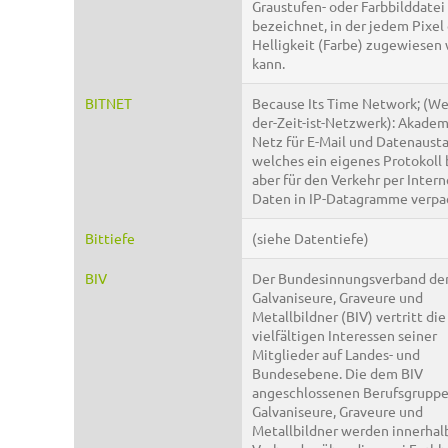
Graustufen- oder Farbbilddatei
bezeichnet, in der jedem Pixel
Helligkeit (Farbe) zugewiesen
kann.
BITNET
Because Its Time Network; (Wei
der-Zeit-ist-Netzwerk): Akade
Netz für E-Mail und Datenaust
welches ein eigenes Protokoll 
aber für den Verkehr per Intern
Daten in IP-Datagramme verpa
Bittiefe
(siehe Datentiefe)
BIV
Der Bundesinnungsverband de
Galvaniseure, Graveure und
Metallbildner (BIV) vertritt die
vielfältigen Interessen seiner
Mitglieder auf Landes- und
Bundesebene. Die dem BIV
angeschlossenen Berufsgrupp
Galvaniseure, Graveure und
Metallbildner werden innerhal