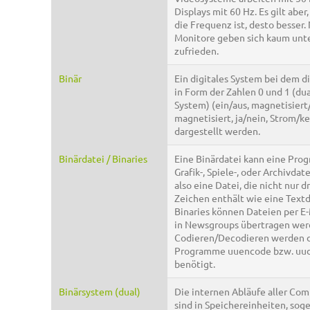
Displays mit 60 Hz. Es gilt aber,
die Frequenz ist, desto besser.
Monitore geben sich kaum unt
zufrieden.
Binär
Ein digitales System bei dem d
in Form der Zahlen 0 und 1 (du
System) (ein/aus, magnetisiert
magnetisiert, ja/nein, Strom/k
dargestellt werden.
Binärdatei / Binaries
Eine Binärdatei kann eine Pro
Grafik-, Spiele-, oder Archivdate
also eine Datei, die nicht nur 
Zeichen enthält wie eine Textd
Binaries können Dateien per E-
in Newsgroups übertragen wer
Codieren/Decodieren werden 
Programme uuencode bzw. uu
benötigt.
Binärsystem (dual)
Die internen Abläufe aller Co
sind in Speichereinheiten, so