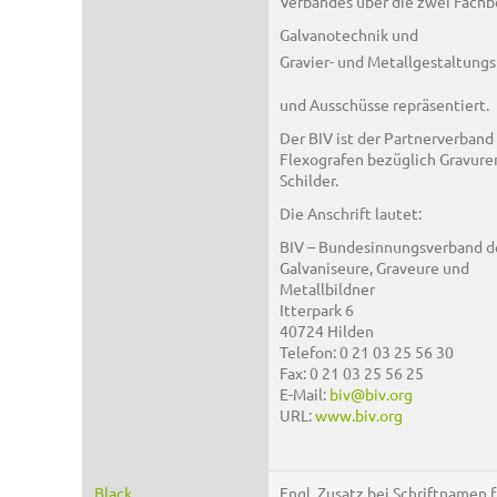
Verbandes über die zwei Fachb
Galvanotechnik und
Gravier- und Metallgestaltung
und Ausschüsse repräsentiert.
Der BIV ist der Partnerverband
Flexografen bezüglich Gravure
Schilder.
Die Anschrift lautet:
BIV – Bundesinnungsverband d
Galvaniseure, Graveure und
Metallbildner
Itterpark 6
40724 Hilden
Telefon: 0 21 03 25 56 30
Fax: 0 21 03 25 56 25
E-Mail:
biv@biv.org
URL:
www.biv.org
Black
Engl. Zusatz bei Schriftnamen f