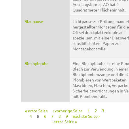
Ausgangsformat AO hat 1
Quadratmeter Flächeninhalt.
Blaupause
Lichtpause zur Prüfung manuel
hergestellter Montagen für die
Offsetdruckplattenkopie auf
speziellem, mit einer Diazove
sensibilisiertem Papier zur
Montagekontrolle.
Blechplombe
Eine Blechplombe ist eine Plo
Blech zur Verwendung in einer
Blechplombenzange und dient
Plombieren von Wertpaketen,
Maschinen, Flaschen, Verpack
Sicherheitsvorrichtungen in V
mit Plombendraht.
« erste Seite
‹ vorherige Seite
1
2
3
Seiten
4
5
6
7
8
9
nächste Seite ›
letzte Seite »