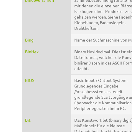
Bindeverfahren
Sammelbezeichnung für alle Te
mit denen die einzelnen Blätte
Falzbogen eines Produktes z
gehalten werden. Siehe Fadenh
Klebebinden, Fadensiegeln,
Drahtheften.
Bing
Name der Suchmaschine von Mi
BinHex
Binary Hexidecimal. Dies ist ei
Dateiformat, welches die Konv
binärer Daten in das ASCII-For
erlaubt.
BIOS
Basic Input / Output System.
Grundlegendes Eingabe-
/Ausgabesystem, es regelt
grundlegende Startvorgänge u
überwacht die Kommunikation
Peripheriegeräten beim PC.
Bit
Das Kunstwort bit (binary digit)
Maßeinheit für die kleinste
Dateneinheit. Ein bit kann max