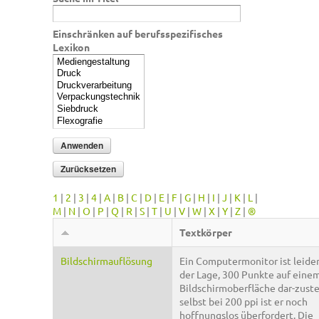
Einschränken auf berufsspezifisches
Lexikon
1
|
2
|
3
|
4
|
A
|
B
|
C
|
D
|
E
|
F
|
G
|
H
|
I
|
J
|
K
|
L
|
M
|
N
|
O
|
P
|
Q
|
R
|
S
|
T
|
U
|
V
|
W
|
X
|
Y
|
Z
|
®
Textkörper
Bildschirmauflösung
Ein Computermonitor ist leider
der Lage, 300 Punkte auf einem
Bildschirmoberfläche dar-zuste
selbst bei 200 ppi ist er noch
hoffnungslos überfordert. Die