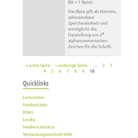
Bit = 1 Byte).
Das Byte gilt als kleinste,
adressierbare
Speichereinheit und
ermöglicht die
8
Darstellung von 2
alphanummerischen
Zeichen für die Schrift.
« erste Seite
‹ vorherige Seite
…
2
3
Seiten
4
5
6
7
8
9
10
Quicklinks
Lerncenter
MedienLinks
Wikis
Lexika
MedienLiteratur
Verpackungstechnik-Wiki