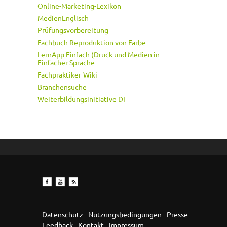
Online-Marketing-Lexikon
MedienEnglisch
Prüfungsvorbereitung
Fachbuch Reproduktion von Farbe
LernApp Einfach (Druck und Medien in
Einfacher Sprache
Fachpraktiker-Wiki
Branchensuche
Weiterbildungsinitiative DI
Datenschutz
Nutzungsbedingungen
Presse
Feedback
Kontakt
Impressum