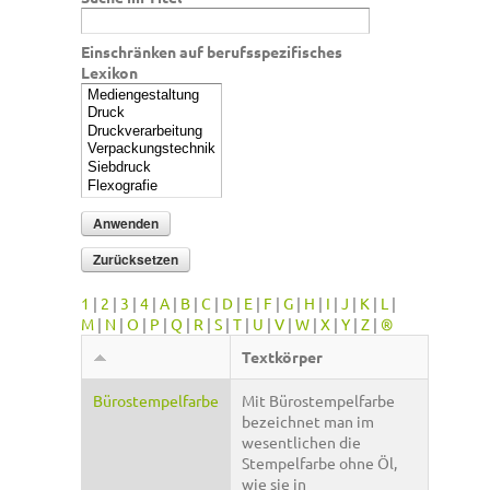
Einschränken auf berufsspezifisches
Lexikon
1
|
2
|
3
|
4
|
A
|
B
|
C
|
D
|
E
|
F
|
G
|
H
|
I
|
J
|
K
|
L
|
M
|
N
|
O
|
P
|
Q
|
R
|
S
|
T
|
U
|
V
|
W
|
X
|
Y
|
Z
|
®
Textkörper
Bürostempelfarbe
Mit Bürostempelfarbe
bezeichnet man im
wesentlichen die
Stempelfarbe ohne Öl,
wie sie in