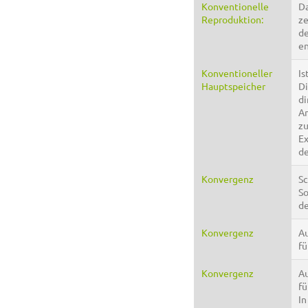
Konventionelle
Da
Reproduktion:
ze
de
en
Konventioneller
Is
Hauptspeicher
Di
di
An
zu
Ex
de
Konvergenz
Sc
So
d
Konvergenz
Au
fü
Konvergenz
A
fü
In