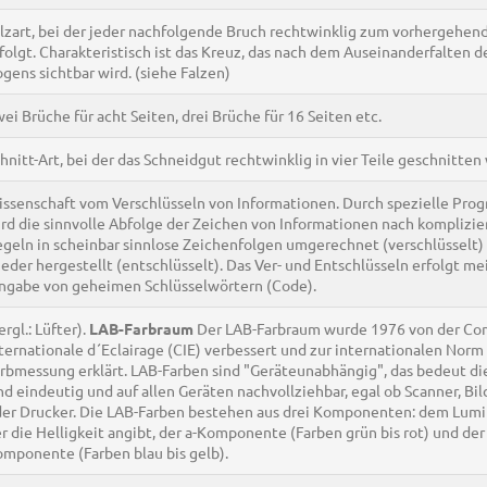
lzart, bei der jeder nachfolgende Bruch rechtwinklig zum vorhergehen
folgt. Charakteristisch ist das Kreuz, das nach dem Auseinanderfalten d
gens sichtbar wird. (siehe Falzen)
ei Brüche für acht Seiten, drei Brüche für 16 Seiten etc.
hnitt-Art, bei der das Schneidgut rechtwinklig in vier Teile geschnitten 
ssenschaft vom Verschlüsseln von Informationen. Durch spezielle Pr
rd die sinnvolle Abfolge der Zeichen von Informationen nach komplizie
geln in scheinbar sinnlose Zeichenfolgen umgerechnet (verschlüsselt)
eder hergestellt (entschlüsselt). Das Ver- und Entschlüsseln erfolgt me
ngabe von geheimen Schlüsselwörtern (Code).
ergl.: Lüfter).
LAB-Farbraum
Der LAB-Farbraum wurde 1976 von der Co
ternationale d´Eclairage (CIE) verbessert und zur internationalen Norm 
rbmessung erklärt. LAB-Farben sind "Geräteunabhängig", das bedeut di
nd eindeutig und auf allen Geräten nachvollziehbar, egal ob Scanner, Bi
er Drucker. Die LAB-Farben bestehen aus drei Komponenten: dem Lumi
r die Helligkeit angibt, der a-Komponente (Farben grün bis rot) und der
mponente (Farben blau bis gelb).