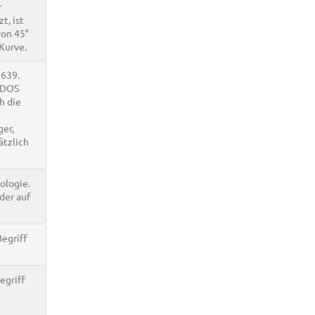
r
t, ist
von 45°
Kurve.
 639.
S DOS
h die
er,
ätzlich
ologie.
der auf
Begriff
egriff