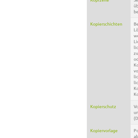
üb
be
Kopierschichten
Be
Lö
we
Li
li
zu
od
Ko
vo
li
li
Ko
Ko
Kopierschutz
Vo
un
(D
Kopiervorlage
Po
ab