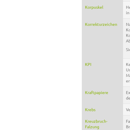
Korpuskel
He
in
Korrekturzeichen
Na
Ko
Ko
Ab
S
KPI
Ke
Un
Ma
er
Kraftpapiere
Ex
de
Krebs
Ve
Kreuzbruch-
Fa
Falzung
Br