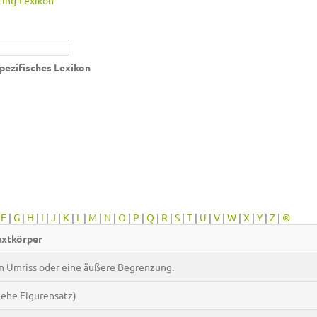
ing-Lexikon
pezifisches Lexikon
|
F
|
G
|
H
|
I
|
J
|
K
|
L
|
M
|
N
|
O
|
P
|
Q
|
R
|
S
|
T
|
U
|
V
|
W
|
X
|
Y
|
Z
|
®
extkörper
n Umriss oder eine äußere Begrenzung.
iehe Figurensatz)