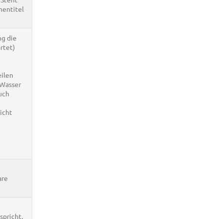
nentitel
ng die
rtet)
eilen
 Wasser
uch
icht
e
are
spricht,