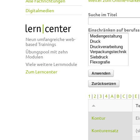
Weiter zum Online-Market
Alle Fachrichtungen
Digitalmedien
Suche im Titel
Einschränken auf berufss
Neun umfangreiche web-
based Trainings
Übungspool mit zehn
Modulen
Viele weitere Lernmodule
Zum Lerncenter
1
|
2
|
3
|
4
|
A
|
B
|
C
|
D
|
E
T
Kontur
Ei
Konturensatz
(s