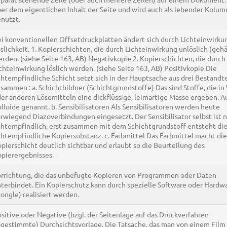
er dem eigentlichen Inhalt der Seite und wird auch als lebender Kolum
nutzt.
i konventionellen Offsetdruckplatten ändert sich durch Lichteinwirku
slichkeit. 1. Kopierschichten, die durch Lichteinwirkung unlöslich (gehä
rden. (siehe Seite 163, AB) Negativkopie 2. Kopierschichten, die durch
chteinwirkung löslich werden. (siehe Seite 163, AB) Positivkopie Die
chtempfindliche Schicht setzt sich in der Hauptsache aus drei Bestandt
sammen : a. Schichtbildner (Schichtgrundstoffe) Das sind Stoffe, die in
er anderen Lösemitteln eine dickflüssige, leimartige Masse ergeben. A
lloide genannt. b. Sensibilisatoren Als Sensibilisatoren werden heute
rwiegend Diazoverbindungen eingesetzt. Der Sensibilisator selbst ist n
chtempfindlich, erst zusammen mit dem Schichtgrundstoff entsteht di
chtempfindliche Kopiersubstanz. c. Farbmittel Das Farbmittel macht die
pierschicht deutlich sichtbar und erlaubt so die Beurteilung des
pierergebnisses.
rrichtung, die das unbefugte Kopieren von Programmen oder Daten
terbindet. Ein Kopierschutz kann durch spezielle Software oder Hardw
ongle) realisiert werden.
sitive oder Negative (bzgl. der Seitenlage auf das Druckverfahren
gestimmte) Durchsichtsvorlage. Die Tatsache, das man von einem Film 