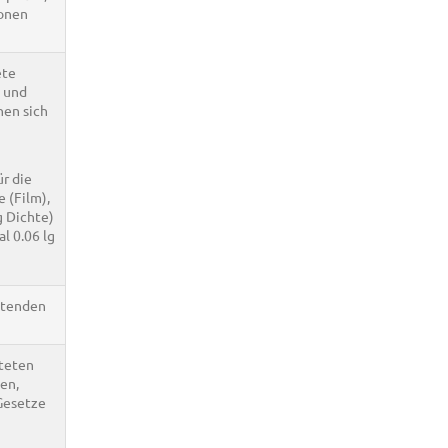
ionen
ete
n und
hen sich
r die
 (Film),
g Dichte)
l 0.06 lg
chtenden
hteten
ben,
Gesetze