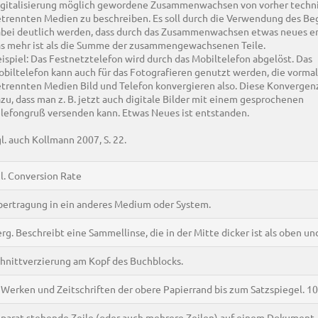
gitalisierung möglich gewordene Zusammenwachsen von vorher techn
trennten Medien zu beschreiben. Es soll durch die Verwendung des Beg
bei deutlich werden, dass durch das Zusammenwachsen etwas neues en
s mehr ist als die Summe der zusammengewachsenen Teile.
ispiel: Das Festnetztelefon wird durch das Mobiltelefon abgelöst. Das
biltelefon kann auch für das Fotografieren genutzt werden, die vormal
trennten Medien Bild und Telefon konvergieren also. Diese Konvergenz
zu, dass man z. B. jetzt auch digitale Bilder mit einem gesprochenen
lefongruß versenden kann. Etwas Neues ist entstanden.
l. auch Kollmann 2007, S. 22.
l. Conversion Rate
ertragung in ein anderes Medium oder System.
rg. Beschreibt eine Sammellinse, die in der Mitte dicker ist als oben un
hnittverzierung am Kopf des Buchblocks.
 Werken und Zeitschriften der obere Papierrand bis zum Satzspiegel. 1
parat stehende Zeile (oder auch mehrere Zeilen) auf einem Dokument.