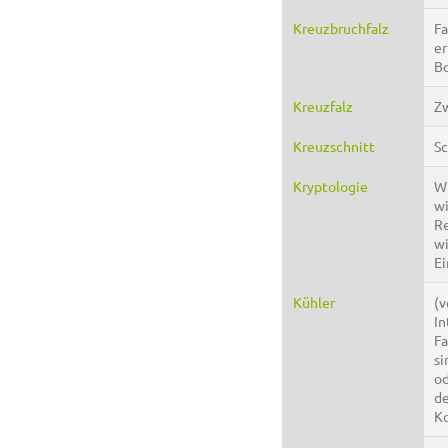
Kreuzbruchfalz
Fa
er
Bo
Kreuzfalz
Zw
Kreuzschnitt
Sc
Kryptologie
Wi
wi
Re
wi
Ei
Kühler
(v
In
Fa
si
od
de
Ko