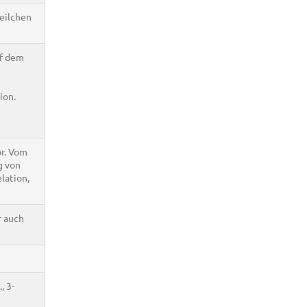
teilchen
uf dem
ion.
r. Vom
g von
lation,
r auch
, 3-