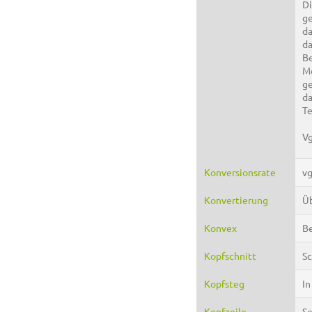
Di
ge
da
da
Be
Mo
ge
da
Te
Vg
Konversionsrate
vg
Konvertierung
Üb
Konvex
Be
Kopfschnitt
Sc
Kopfsteg
In
Kopfzeile
Se