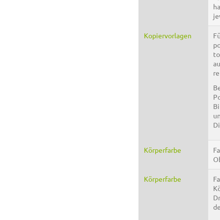
ha
je
Kopiervorlagen
Fü
po
to
au
re
Be
Po
Bi
un
Di
Körperfarbe
Fa
Ob
Körperfarbe
Fa
Kö
Dr
de