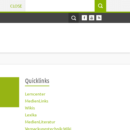
CLOSE
Suchformular
Quicklinks
Lerncenter
MedienLinks
Wikis
Lexika
MedienLiteratur
Verpackungstechnik-Wiki