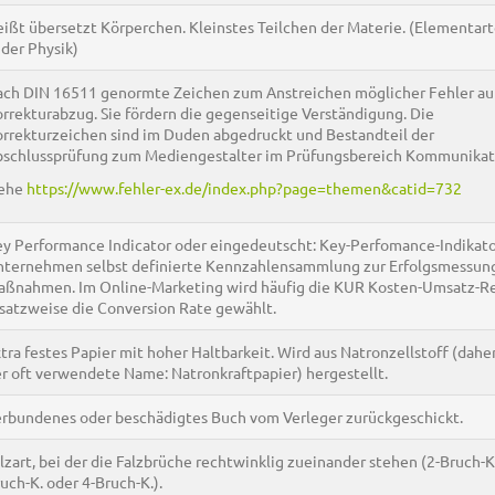
ißt übersetzt Körperchen. Kleinstes Teilchen der Materie. (Elementar
 der Physik)
ch DIN 16511 genormte Zeichen zum Anstreichen möglicher Fehler a
rrekturabzug. Sie fördern die gegenseitige Verständigung. Die
rrekturzeichen sind im Duden abgedruckt und Bestandteil der
schlussprüfung zum Mediengestalter im Prüfungsbereich Kommunikat
iehe
https://www.fehler-ex.de/index.php?page=themen&catid=732
y Performance Indicator oder eingedeutscht: Key-Perfomance-Indikato
ternehmen selbst definierte Kennzahlensammlung zur Erfolgsmessun
ßnahmen. Im Online-Marketing wird häufig die KUR Kosten-Umsatz-Re
satzweise die Conversion Rate gewählt.
tra festes Papier mit hoher Haltbarkeit. Wird aus Natronzellstoff (dahe
r oft verwendete Name: Natronkraftpapier) hergestellt.
rbundenes oder beschädigtes Buch vom Verleger zurückgeschickt.
lzart, bei der die Falzbrüche rechtwinklig zueinander stehen (2-Bruch-K.
uch-K. oder 4-Bruch-K.).