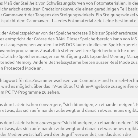
s Maß der Steilheit von Schwärzungskurven von Fotomaterialien. In de
ichnerisch erstellten Gradationskurve, die einen geradlinigen Teil besitz
r Gammawert der Tangens des Steigungswinkels. Ein Steigungswinkel 
tspricht dem Gammawert 1. Jedes Fotomaterial zeigt eine bestimmte 
t der Arbeitsspeicher von der Speicheradresse 0 bis zur Speicheradresse
es entspricht der Grösse des RAM. Dieser Speicherbereich kann von M
rekt angesprochen werden. Im MS DOS laufen in diesem Speicherbereic
wenderprogramme. Zusätzlich stehen weitere Speicherbereiche über
sätzliche Speichermanager zur Verfügung z.B. Expanded Memory Manag
tended Memory. Andere Betriebssysteme bieten ausser Real Mode zus
n Protected Mode an.
hlagwort für das Zusammenwachsen von Computer- und Fernseh-Techn
 wird es möglich, über das TV-Gerät auf Online-Angebote zuzugreifen o
em PC TV-Programme zu sehen.
s dem Lateinischen convergere, "sich hinneigen, zu einander neigen". 
r etwas, das sich aufeinander zubewegt und danach etwas neues ergibt.
us dem Lateinischen
convergere
"sich hinneigen, zu einander neigen". B
r etwas, das sich aufeinander zubewegt und danach etwas neues ergibt.
 der Medienwirtschaft wird der Begriff verwendet, um das durch die