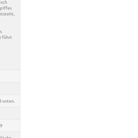
isch
riffes
tsteht,
s
 führt
d unten.
09
 Steht