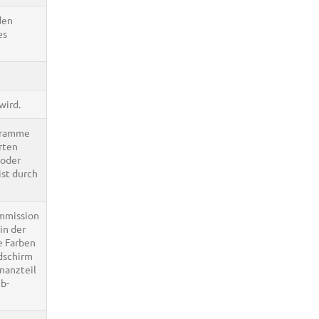
den
es
wird.
ogramme
rten
 oder
ist durch
mmission
in der
e Farben
ldschirm
nanzteil
 b-