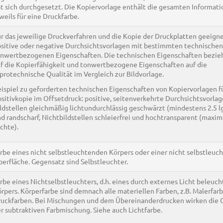
t sich durchgesetzt. Die Kopiervorlage enthält die gesamten Informat
weils für eine Druckfarbe.
r das jeweilige Druckverfahren und die Kopie der Druckplatten geeign
sitive oder negative Durchsichtsvorlagen mit bestimmten technische
nwertbezogenen Eigenschaften. Die technischen Eigenschaften bezie
f die Kopierfähigkeit und tonwertbezogene Eigenschaften auf die
protechnische Qualität im Vergleich zur Bildvorlage.
ispiel zu geforderten technischen Eigenschaften von Kopiervorlagen fü
sitivkopie im Offsetdruck: positive, seitenverkehrte Durchsichtsvorlage
ldstellen gleichmäßig lichtundurchlässig geschwärzt (mindestens 2.5 l
d randscharf, Nichtbildstellen schleierfrei und hochtransparent (maxima
chte).
rbe eines nicht selbstleuchtenden Körpers oder einer nicht selbstleu
erfläche. Gegensatz sind Selbstleuchter.
rbe eines Nichtselbstleuchters, d.h. eines durch externes Licht beleuc
rpers. Körperfarbe sind demnach alle materiellen Farben, z.B. Malerfar
uckfarben. Bei Mischungen und dem Übereinanderdrucken wirken die 
r subtraktiven Farbmischung. Siehe auch Lichtfarbe.