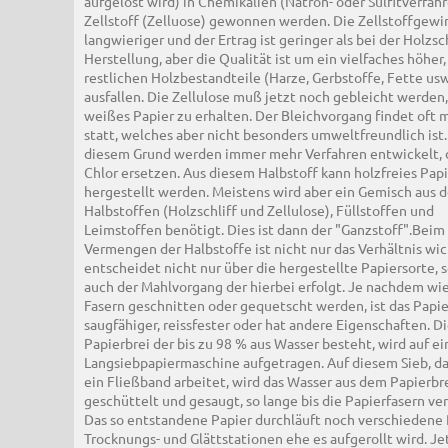
aufgelöst wird) in Chemikalien (Natron- oder Sulfitverfahr
Zellstoff (Zelluose) gewonnen werden. Die Zellstoffgewi
langwieriger und der Ertrag ist geringer als bei der Holzsch
Herstellung, aber die Qualität ist um ein vielfaches höher,
restlichen Holzbestandteile (Harze, Gerbstoffe, Fette usw
ausfallen. Die Zellulose muß jetzt noch gebleicht werden
weißes Papier zu erhalten. Der Bleichvorgang findet oft m
statt, welches aber nicht besonders umweltfreundlich ist.
diesem Grund werden immer mehr Verfahren entwickelt, 
Chlor ersetzen. Aus diesem Halbstoff kann holzfreies Pap
hergestellt werden. Meistens wird aber ein Gemisch aus 
Halbstoffen (Holzschliff und Zellulose), Füllstoffen und
Leimstoffen benötigt. Dies ist dann der "Ganzstoff".Beim
Vermengen der Halbstoffe ist nicht nur das Verhältnis wic
entscheidet nicht nur über die hergestellte Papiersorte, 
auch der Mahlvorgang der hierbei erfolgt. Je nachdem wie
Fasern geschnitten oder gequetscht werden, ist das Papie
saugfähiger, reissfester oder hat andere Eigenschaften. D
Papierbrei der bis zu 98 % aus Wasser besteht, wird auf ei
Langsiebpapiermaschine aufgetragen. Auf diesem Sieb, da
ein Fließband arbeitet, wird das Wasser aus dem Papierbr
geschüttelt und gesaugt, so lange bis die Papierfasern ver
Das so entstandene Papier durchläuft noch verschiedene P
Trocknungs- und Glättstationen ehe es aufgerollt wird. Je