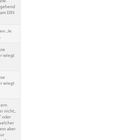
bzw.
sgehend
 nam DIN
en. Je
.
sse
er wiegt
sse
er wiegt
tern
r nicht,
" oder
 welcher
ann aber
tur