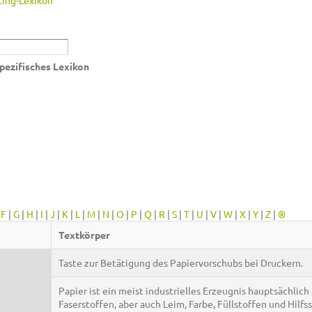
ing-Lexikon
pezifisches Lexikon
|
F
|
G
|
H
|
I
|
J
|
K
|
L
|
M
|
N
|
O
|
P
|
Q
|
R
|
S
|
T
|
U
|
V
|
W
|
X
|
Y
|
Z
|
®
Textkörper
Taste zur Betätigung des Papiervorschubs bei Druckern.
Papier ist ein meist industrielles Erzeugnis hauptsächlich
Faserstoffen, aber auch Leim, Farbe, Füllstoffen und Hilfs