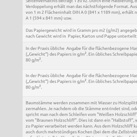
Seitenverhältnis beträgt 1 zu v2. Durch eine Halbierung, 
Verdoppelung erhält man das nächstfolgende Format. Au
von 1 m 2 Flächeninhalt DIN A 0 (841 x 1189 mm), erhält
A 1 (594 x 841 mm) usw.
Das Papiergewicht wird in Gramm pro m2 (g/m2) angegeb
nach Gewicht wird in Papier, Karton und Pappe unterteilt
In der Praxis übliche Angabe für die flächenbezogene Ma
2
(„Gewicht“) des Papiers in g/m
. Ein übliches Schreibpapi
2
80 g/m
.
In der Praxis übliche Angabe für die flächenbezogene Ma
2
(„Gewicht“) des Papiers in g/m
. Ein übliches Schreibpapi
2
80 g/m
.
Baumstämme werden zusammen mit Wasser zu Holzsplit
zermahlen. Je nachdem ob die Stämme entrindet sind, ode
spricht man nach dem Schleifen vom "Weißen Holzschliff
vom "Braunen Holzschliff". Dies ist dann ein "Halbstoff",
zu Papier verarbeitet werden kann. Aus dem Holzschliff k
auch durch mehrstündiges Kochen (bei dem die Zellstruk