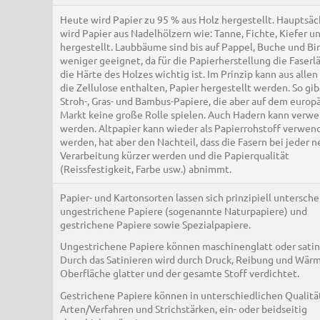
Heute wird Papier zu 95 % aus Holz hergestellt. Hauptsäc
wird Papier aus Nadelhölzern wie: Tanne, Fichte, Kiefer u
hergestellt. Laubbäume sind bis auf Pappel, Buche und Bi
weniger geeignet, da für die Papierherstellung die Faser
die Härte des Holzes wichtig ist. Im Prinzip kann aus allen
die Zellulose enthalten, Papier hergestellt werden. So gib
Stroh-, Gras- und Bambus-Papiere, die aber auf dem europ
Markt keine große Rolle spielen. Auch Hadern kann verw
werden. Altpapier kann wieder als Papierrohstoff verwen
werden, hat aber den Nachteil, dass die Fasern bei jeder 
Verarbeitung kürzer werden und die Papierqualität
(Reissfestigkeit, Farbe usw.) abnimmt.
Papier- und Kartonsorten lassen sich prinzipiell untersche
ungestrichene Papiere (sogenannte Naturpapiere) und
gestrichene Papiere sowie Spezialpapiere.
Ungestrichene Papiere können maschinenglatt oder satini
Durch das Satinieren wird durch Druck, Reibung und Wärm
Oberfläche glatter und der gesamte Stoff verdichtet.
Gestrichene Papiere können in unterschiedlichen Qualitä
Arten/Verfahren und Strichstärken, ein- oder beidseitig