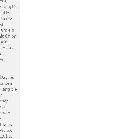
en),
nnung ist
liff-
 da die
.)
, um ein
it Chlor
 Aus
die das
ier
den
htig, es
sondern
 lang die
r
ieser
ner
s wie
ei
filzen.
ress-,
tzt hat