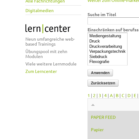
Weiter zum Online-Market
Alle Fachrichtungen
Digitalmedien
Suche im Titel
Einschränken auf berufss
Neun umfangreiche web-
based Trainings
Übungspool mit zehn
Modulen
Viele weitere Lernmodule
Zum Lerncenter
1
|
2
|
3
|
4
|
A
|
B
|
C
|
D
|
E
PAPER FEED
Papier