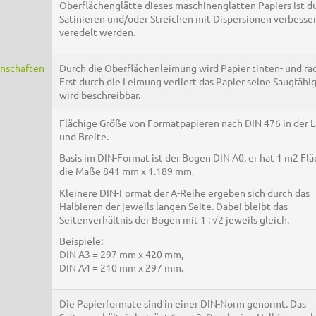
Oberflächenglätte dieses maschinenglatten Papiers ist d
Satinieren und/oder Streichen mit Dispersionen verbesse
veredelt werden.
enschaften
Durch die Oberflächenleimung wird Papier tinten- und rad
Erst durch die Leimung verliert das Papier seine Saugfähi
wird beschreibbar.
Flächige Größe von Formatpapieren nach DIN 476 in der 
und Breite.
Basis im DIN-Format ist der Bogen DIN A0, er hat 1 m2 Fl
die Maße 841 mm x 1.189 mm.
Kleinere DIN-Format der A-Reihe ergeben sich durch das
Halbieren der jeweils langen Seite. Dabei bleibt das
Seitenverhältnis der Bogen mit 1 : √2 jeweils gleich.
Beispiele:
DIN A3 = 297 mm x 420 mm,
DIN A4 = 210 mm x 297 mm.
Die Papierformate sind in einer DIN-Norm genormt. Das