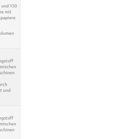
0 und 150
re mit
kpapiere
Volumen
ngstoff
hemischen
aschinen
urch
rt und
ngstoff
hemischen
aschinen