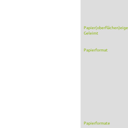
Papier(oberflächen)eig
Geleimt
Papierformat
Papierformate