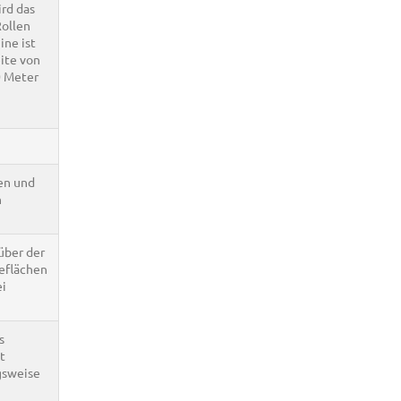
rd das
Rollen
ne ist
ite von
0 Meter
en und
n
über der
geflächen
ei
s
t
gsweise