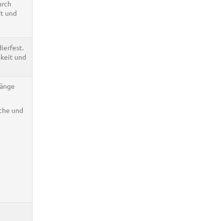
urch
rt und
ierfest.
gkeit und
Länge
äche und