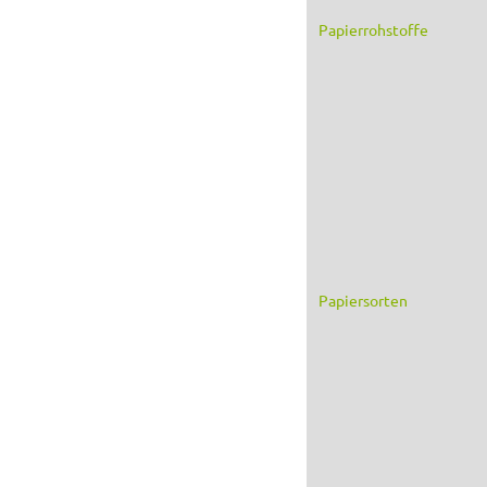
Papierrohstoffe
Papiersorten