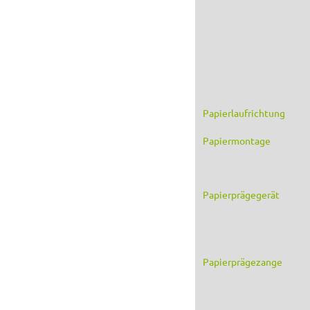
Papierlaufrichtung
Papiermontage
Papierprägegerät
Papierprägezange