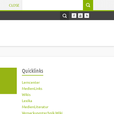
CLOSE
Suchformular
Quicklinks
Lerncenter
MedienLinks
Wikis
Lexika
MedienLiteratur
Verpackungstechnik-Wiki