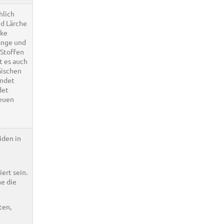
hlich
nd Lärche
rke
länge und
 Stoffen
t es auch
äischen
endet
det
neuen
iden in
ert sein.
e die
ten,