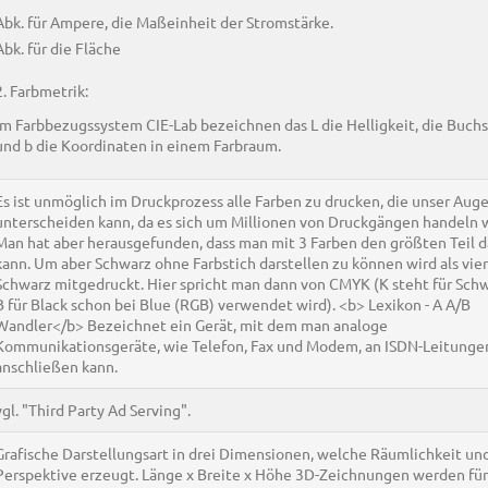
Abk. für Ampere, die Maßeinheit der Stromstärke.
Abk. für die Fläche
2. Farbmetrik:
Im Farbbezugssystem CIE-Lab bezeichnen das L die Helligkeit, die Buch
und b die Koordinaten in einem Farbraum.
Es ist unmöglich im Druckprozess alle Farben zu drucken, die unser Aug
unterscheiden kann, da es sich um Millionen von Druckgängen handeln 
Man hat aber herausgefunden, dass man mit 3 Farben den größten Teil d
kann. Um aber Schwarz ohne Farbstich darstellen zu können wird als vie
Schwarz mitgedruckt. Hier spricht man dann von CMYK (K steht für Schw
B für Black schon bei Blue (RGB) verwendet wird). <b> Lexikon - A A/B
Wandler</b> Bezeichnet ein Gerät, mit dem man analoge
Kommunikationsgeräte, wie Telefon, Fax und Modem, an ISDN-Leitunge
anschließen kann.
vgl. "Third Party Ad Serving".
Grafische Darstellungsart in drei Dimensionen, welche Räumlichkeit un
Perspektive erzeugt. Länge x Breite x Höhe 3D-Zeichnungen werden für