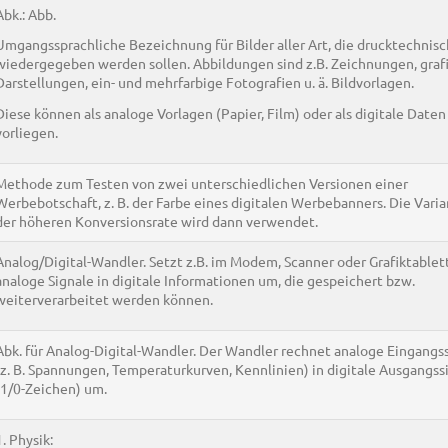
Abk.: Abb.
Umgangssprachliche Bezeichnung für Bilder aller Art, die drucktechnisc
wiedergegeben werden sollen. Abbildungen sind z.B. Zeichnungen, graf
Darstellungen, ein- und mehrfarbige Fotografien u. ä. Bildvorlagen.
Diese können als analoge Vorlagen (Papier, Film) oder als digitale Daten
vorliegen.
Methode zum Testen von zwei unterschiedlichen Versionen einer
Werbebotschaft, z. B. der Farbe eines digitalen Werbebanners. Die Vari
der höheren Konversionsrate wird dann verwendet.
Analog/Digital-Wandler. Setzt z.B. im Modem, Scanner oder Grafiktablet
analoge Signale in digitale Informationen um, die gespeichert bzw.
weiterverarbeitet werden können.
Abk. für Analog-Digital-Wandler. Der Wandler rechnet analoge Eingangs
(z. B. Spannungen, Temperaturkurven, Kennlinien) in digitale Ausgangss
(1/0-Zeichen) um.
1. Physik: