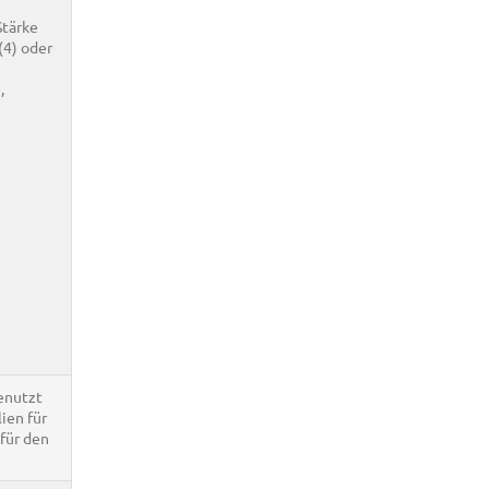
Stärke
(4) oder
,
enutzt
ien für
 für den