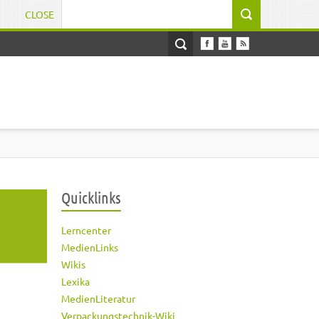
CLOSE
Suchformular
Quicklinks
Lerncenter
MedienLinks
Wikis
Lexika
MedienLiteratur
Verpackungstechnik-Wiki