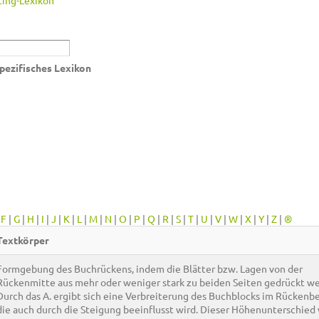
ing-Lexikon
pezifisches Lexikon
|
F
|
G
|
H
|
I
|
J
|
K
|
L
|
M
|
N
|
O
|
P
|
Q
|
R
|
S
|
T
|
U
|
V
|
W
|
X
|
Y
|
Z
|
®
Textkörper
Formgebung des Buchrückens, indem die Blätter bzw. Lagen von der
Rückenmitte aus mehr oder weniger stark zu beiden Seiten gedrückt w
Durch das A. ergibt sich eine Verbreiterung des Buchblocks im Rückenbe
die auch durch die Steigung beeinflusst wird. Dieser Höhenunterschied