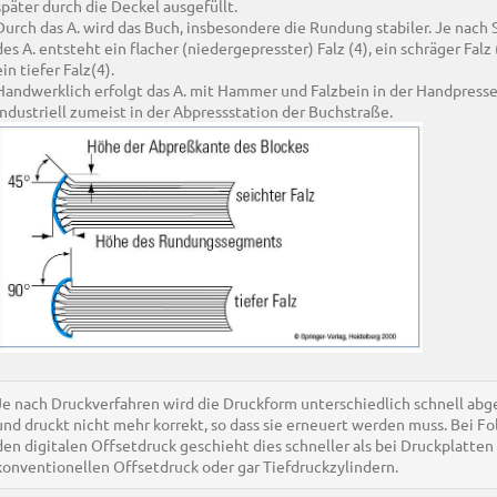
später durch die Deckel ausgefüllt.
Durch das A. wird das Buch, insbesondere die Rundung stabiler. Je nach 
des A. entsteht ein flacher (niedergepresster) Falz (4), ein schräger Falz 
ein tiefer Falz(4).
Handwerklich erfolgt das A. mit Hammer und Falzbein in der Handpresse
industriell zumeist in der Abpressstation der Buchstraße.
Je nach Druckverfahren wird die Druckform unterschiedlich schnell abg
und druckt nicht mehr korrekt, so dass sie erneuert werden muss. Bei Fol
den digitalen Offsetdruck geschieht dies schneller als bei Druckplatten
konventionellen Offsetdruck oder gar Tiefdruckzylindern.