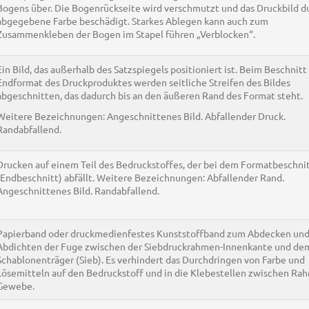
Bogens über. Die Bogenrückseite wird verschmutzt und das Druckbild d
abgegebene Farbe beschädigt. Starkes Ablegen kann auch zum
Zusammenkleben der Bogen im Stapel führen „Verblocken“.
Ein Bild, das außerhalb des Satzspiegels positioniert ist. Beim Beschnitt
Endformat des Druckproduktes werden seitliche Streifen des Bildes
abgeschnitten, das dadurch bis an den äußeren Rand des Format steht.
Weitere Bezeichnungen: Angeschnittenes Bild. Abfallender Druck.
Randabfallend.
Drucken auf einem Teil des Bedruckstoffes, der bei dem Formatbeschni
(Endbeschnitt) abfällt. Weitere Bezeichnungen: Abfallender Rand.
Angeschnittenes Bild. Randabfallend.
Papierband oder druckmedienfestes Kunststoffband zum Abdecken un
Abdichten der Fuge zwischen der Siebdruckrahmen-Innenkante und de
Schablonenträger (Sieb). Es verhindert das Durchdringen von Farbe und
Lösemitteln auf den Bedruckstoff und in die Klebestellen zwischen Ra
Gewebe.