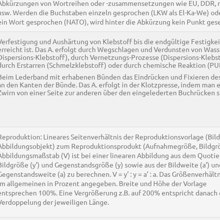
Abkürzungen von Wortreihen oder -zusammensetzungen wie EU, DDR, mf
usw. Werden die Buchstaben einzeln gesprochen (LKW als El-Ka-We) od
ein Wort gesprochen (NATO), wird hinter die Abkürzung kein Punkt gese
Verfestigung und Aushärtung von Klebstoff bis die endgültige Festigkei
erreicht ist. Das A. erfolgt durch Wegschlagen und Verdunsten von Wass
Dispersions-Klebstoff), durch Vernetzungs-Prozesse (Dispersions-Klebst
durch Erstarren (Schmelzklebstoff) oder durch chemische Reaktion (PU
Beim Lederband mit erhabenen Bünden das Eindrücken und Fixieren de
an den Kanten der Bünde. Das A. erfolgt in der Klotzpresse, indem man 
Zwirn von einer Seite zur anderen über den eingelederten Buchrücken s
Reproduktion: Lineares Seitenverhältnis der Reproduktionsvorlage (Bild
Abbildungsobjekt) zum Reproduktionsprodukt (Aufnahmegröße, Bildgrö
Abbildungsmaßstab (V) ist bei einer linearen Abbildung aus dem Quoti
Bildgröße (y’) und Gegenstandsgröße (y) sowie aus der Bildweite (a’) un
Gegenstandsweite (a) zu berechnen. V = y’ : y = a’ : a. Das Größenverhält
im allgemeinen in Prozent angegeben. Breite und Höhe der Vorlage
entsprechen 100%. Eine Vergrößerung z.B. auf 200% entspricht danach 
Verdoppelung der jeweiligen Länge.