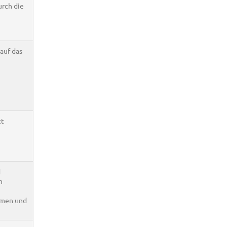
urch die
 auf das
tt
d
m
hmen und