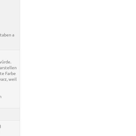
staben a
e
würde.
arstellen
rte Farbe
arz, weil
n
d