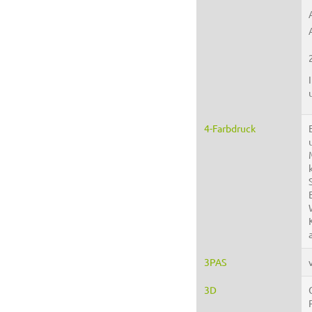
4-Farbdruck
3PAS
3D