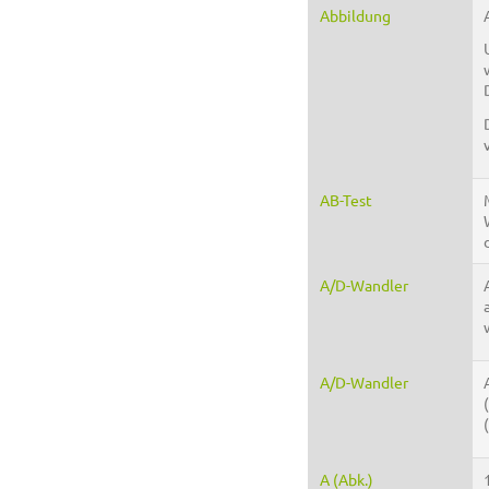
Abbildung
AB-Test
A/D-Wandler
A/D-Wandler
A (Abk.)