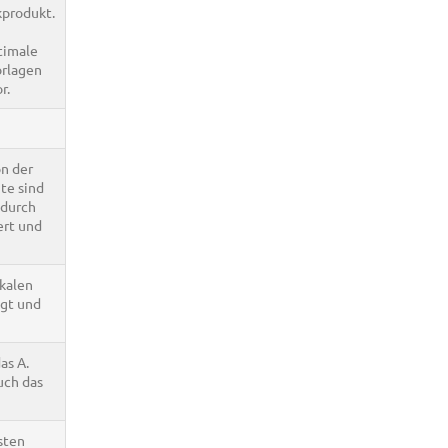
kprodukt.
timale
orlagen
r.
on der
te sind
adurch
ert und
kalen
igt und
as A.
uch das
sten