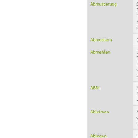
Abmusterung
Abmustern
Abmehlen
ABM
Ableimen
Ablegen