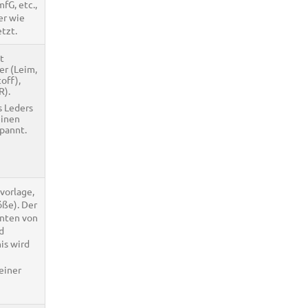
G, etc.,
er wie
tzt.
t
er (Leim,
off),
R).
s Leders
einen
pannt.
vorlage,
ße). Der
enten von
d
nis wird
einer