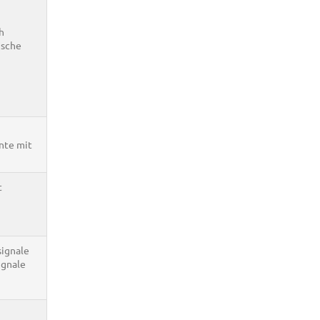
h
ische
ante mit
t
signale
ignale