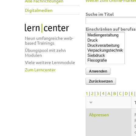
Weiter zum Online-Market
Alle Fachrichtungen
Digitalmedien
Suche im Titel
Einschränken auf berufss
Neun umfangreiche web-
based Trainings
Übungspool mit zehn
Modulen
Viele weitere Lernmodule
Zum Lerncenter
1
|
2
|
3
|
4
|
A
|
B
|
C
|
D
|
E
Abpressen