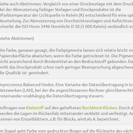
Siehe auch Abstimmen. Vergleich von einer Druckvorlage mit dem Druc
Bei der Abmusterung farbiger Vorlagen und Druckprodukte ist die
DFarbtemperatur der Lichtquelle in Kelvin (K) entscheidend für eine op
Beurteilung. Zur Abmusterung von Durchsichtsvorlagen und Aufsichtsv
schreibt die ISO-Norm 3446 Normlicht D 50 (5 000 Kelvin) verbindlich vo
(siehe Abstimmen)
Die Farbe, genauer gesagt, die Farbpigmente lassen sich relativ leicht v
Papieroberfläche abwischen, wenn die Farbe getrocknet ist. Die Pigmen
nicht ausreichend durch Bindemittel an den Bedruckstoff gebunden. D
wirkt das Druckprodukt schon nach geringer Beanspruchung abgescheu
die Qualität ist gemindert.
Asyncronous Balanced Modus. Eine Variante der Datenübertragung in lo
Netzwerken (LAN), bei der die angeschlossenen Rechner gleichberecht
voneinander unabhängig die Datenübertragung steuern.
Auftragen von
Klebstoff
auf den gehefteten
Buchblock-Rücken
. Durch d
werden die Lagen im Rückenfalz miteinander verklebt und verfestigt. A
Leimen von Einzelblättern, z.B. für Blocks, wird als A. bezeichnet.
Im Stapel geht Farbe vom gedruckten Bogen auf die Rückseite des näch