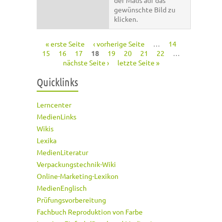
der Maus auf das
gewünschte Bild zu
klicken.
« erste Seite
‹ vorherige Seite
…
14
Seiten
15
16
17
18
19
20
21
22
…
nächste Seite ›
letzte Seite »
Quicklinks
Lerncenter
MedienLinks
Wikis
Lexika
MedienLiteratur
Verpackungstechnik-Wiki
Online-Marketing-Lexikon
MedienEnglisch
Prüfungsvorbereitung
Fachbuch Reproduktion von Farbe