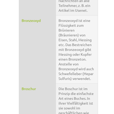
Nachrichten an alle
Teilnehmer, z. B. ein
Artikel im Usenet.
Bronzeoxyd
Bronzeoxyd ist eine
Flüssigkeit zum
Brünieren
(Bräunieren) von
Eisen, Stahl, Messing
etc. Das Bestreichen
mit Bronzeoxyd gibt
Messing oder Kupfer
einen Bronzeton.
Anstelle von
Bronzeoxyd wird auch
Schwefelleber (Hepar
Sulfuris) verwendet.
Broschur
Die Boschur ist im
Prinzip die einfachste
Art eines Buches. In
ihrer Vielfältigkeit ist
sie sowohl im
geschäftlichen wie