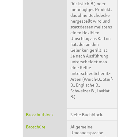
Rückstich-B.) oder
mehrlagiges Produkt,
das ohne Buchdecke
hergestellt wird und
stattdessen meistens
einen flexiblen
Umschlag aus Karton
hat, der an den
Gelenken gerillt ist.
Je nach Ausführung
unterscheidet man
eine Reihe
unterschiedlicher B.-
Arten (Weich-B., Steif-
B., Englische B.,
Schweizer B., Layflat-
B.).
Broschurblock
Siehe Buchblock.
Broschüre
Allgemeine
Umgangssprache: