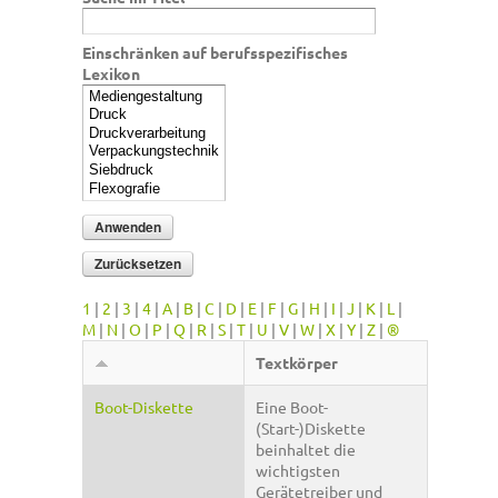
Einschränken auf berufsspezifisches
Lexikon
1
|
2
|
3
|
4
|
A
|
B
|
C
|
D
|
E
|
F
|
G
|
H
|
I
|
J
|
K
|
L
|
M
|
N
|
O
|
P
|
Q
|
R
|
S
|
T
|
U
|
V
|
W
|
X
|
Y
|
Z
|
®
Textkörper
Boot-Diskette
Eine Boot-
(Start-)Diskette
beinhaltet die
wichtigsten
Gerätetreiber und