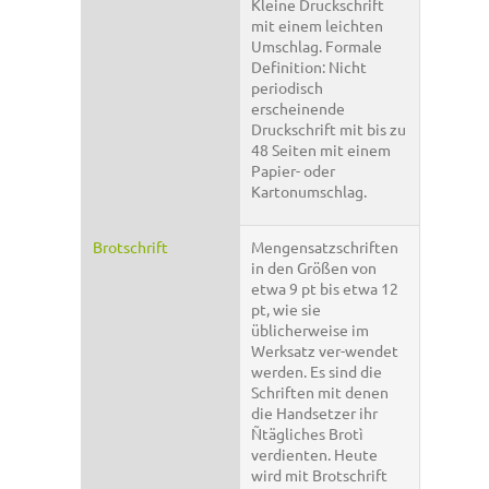
Kleine Druckschrift
mit einem leichten
Umschlag. Formale
Definition: Nicht
periodisch
erscheinende
Druckschrift mit bis zu
48 Seiten mit einem
Papier- oder
Kartonumschlag.
Brotschrift
Mengensatzschriften
in den Größen von
etwa 9 pt bis etwa 12
pt, wie sie
üblicherweise im
Werksatz ver-wendet
werden. Es sind die
Schriften mit denen
die Handsetzer ihr
Ñtägliches Brotì
verdienten. Heute
wird mit Brotschrift