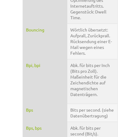
Optimierung des
Internetauftritts.
Gegenstück: Dwell
Time.
Bouncing
Wörtlich übersetzt:
Aufprall, Zurückprall.
Rücksendung einer E-
Mail wegen eines
Fehlers.
Bpi, bpi
Abk. für bits per Inch
(Bits pro Zoll).
Maßeinheit für die
Zeichendichte auf
magnetischen
Datenträgern.
Bps
Bits per second. (siehe
Datenübertragung)
Bps, bps
Abk. für bits per
second (Bit/s).